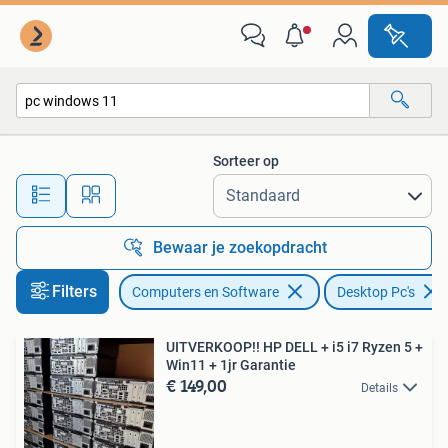
Desktop Pc's
Sorteer op
Alle afstanden…
Bewaar je zoekopdracht
Filters
Computers en Software
Desktop Pc's
UITVERKOOP!! HP DELL + i5 i7 Ryzen 5 +
Win11 + 1jr Garantie
€ 149,00
Details