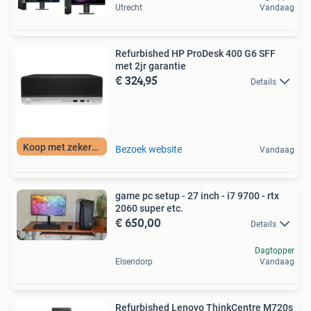
Utrecht
Vandaag
Refurbished HP ProDesk 400 G6 SFF
met 2jr garantie
€ 324,95
Details
Koop met zekerheid
Bezoek website
Vandaag
game pc setup - 27 inch - i7 9700 - rtx
2060 super etc.
€ 650,00
Details
Dagtopper
Elsendorp
Vandaag
Refurbished Lenovo ThinkCentre M720s