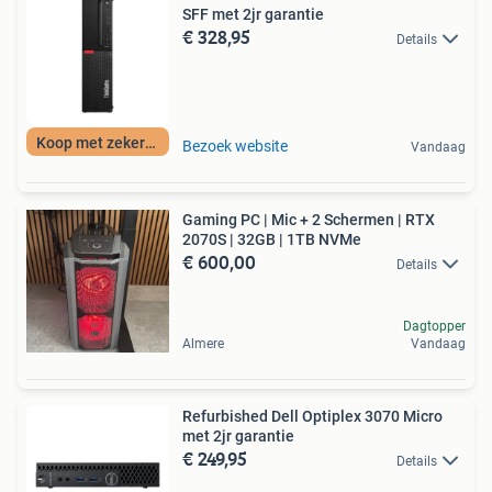
SFF met 2jr garantie
€ 328,95
Details
Koop met zekerheid
Bezoek website
Vandaag
Gaming PC | Mic + 2 Schermen | RTX
2070S | 32GB | 1TB NVMe
€ 600,00
Details
Dagtopper
Almere
Vandaag
Refurbished Dell Optiplex 3070 Micro
met 2jr garantie
€ 249,95
Details