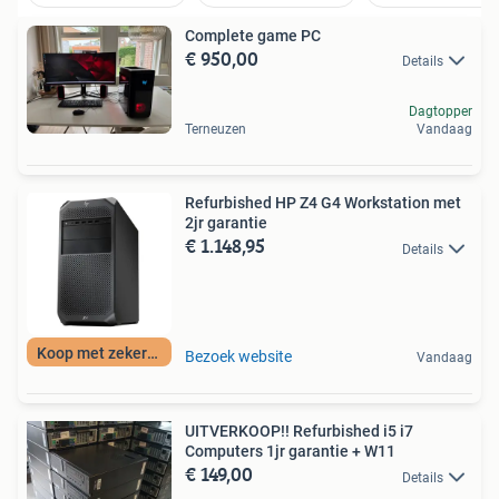
Complete game PC
€ 950,00
Details
Dagtopper
Terneuzen
Vandaag
Refurbished HP Z4 G4 Workstation met
2jr garantie
€ 1.148,95
Details
Koop met zekerheid
Bezoek website
Vandaag
UITVERKOOP!! Refurbished i5 i7
Computers 1jr garantie + W11
€ 149,00
Details