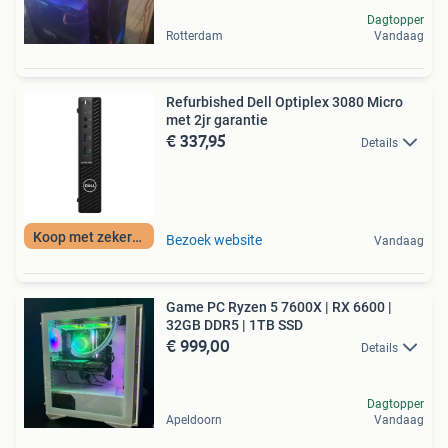
Dagtopper
Rotterdam
Vandaag
Refurbished Dell Optiplex 3080 Micro
met 2jr garantie
€ 337,95
Details
Koop met zekerheid
Bezoek website
Vandaag
Game PC Ryzen 5 7600X | RX 6600 |
32GB DDR5 | 1TB SSD
€ 999,00
Details
Dagtopper
Apeldoorn
Vandaag