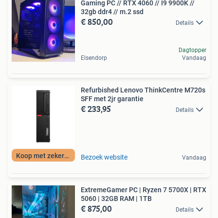
Gaming PC // RTX 4060 // I9 9900K //
32gb ddr4 // m.2 ssd
€ 850,00
Details
Dagtopper
Elsendorp
Vandaag
Refurbished Lenovo ThinkCentre M720s
SFF met 2jr garantie
€ 233,95
Details
Koop met zekerheid
Bezoek website
Vandaag
ExtremeGamer PC | Ryzen 7 5700X | RTX
5060 | 32GB RAM | 1TB
€ 875,00
Details