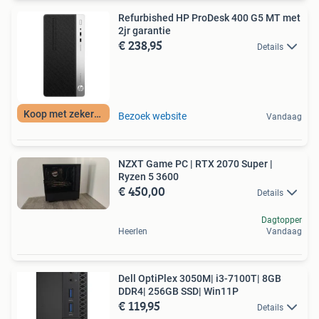
Refurbished HP ProDesk 400 G5 MT met
2jr garantie
€ 238,95
Details
Koop met zekerheid
Bezoek website
Vandaag
NZXT Game PC | RTX 2070 Super |
Ryzen 5 3600
€ 450,00
Details
Dagtopper
Heerlen
Vandaag
Dell OptiPlex 3050M| i3-7100T| 8GB
DDR4| 256GB SSD| Win11P
€ 119,95
Details