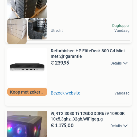
Dagtopper
Utrecht
Vandaag
Refurbished HP EliteDesk 800 G4 Mini
met 2jr garantie
€ 239,95
Details
Koop met zekerheid
Bezoek website
Vandaag
i9,RTX 3080 Ti 12GbGDDR6 i9 10900K
10x5,3ghz ,32gb,WIFIgeg.g
€ 1.175,00
Details