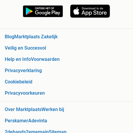
Blog
Marktplaats Zakelijk
Veilig en Succesvol
Help en Info
Voorwaarden
Privacyverklaring
Cookiebeleid
Privacyvoorkeuren
Over Marktplaats
Werken bij
Perskamer
Adevinta
2dehands
2ememain
Sitemap