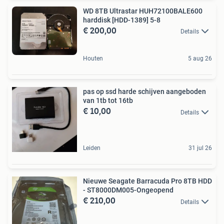
WD 8TB Ultrastar HUH72100BALE600
harddisk [HDD-1389] 5-8
€ 200,00
Details
Houten
5 aug 26
pas op ssd harde schijven aangeboden
van 1tb tot 16tb
€ 10,00
Details
Leiden
31 jul 26
Nieuwe Seagate Barracuda Pro 8TB HDD
- ST8000DM005-Ongeopend
€ 210,00
Details