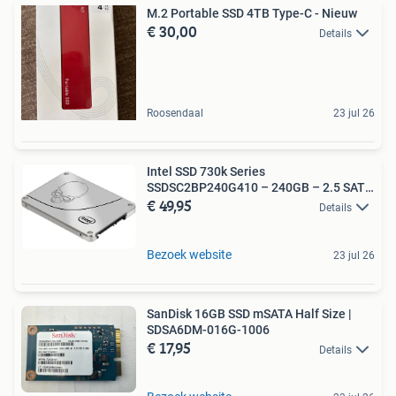
M.2 Portable SSD 4TB Type-C - Nieuw
€ 30,00
Details
Roosendaal
23 jul 26
Intel SSD 730k Series
SSDSC2BP240G410 – 240GB – 2.5 SATA
€ 49,95
–
Details
Bezoek website
23 jul 26
SanDisk 16GB SSD mSATA Half Size |
SDSA6DM-016G-1006
€ 17,95
Details