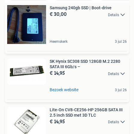
Samsung 240gb SSD | Boot-drive
€ 30,00
Details
Heemskerk
3 jul 26
SK Hynix SC308 SSD 128GB M.2 2280
SATA III 6Gb/s –
€ 14,95
Details
Bezoek website
3 jul 26
Lite-On CV8-CE256-HP 256GB SATA III
2.5 inch SSD met 3D TLC
€ 14,95
Details