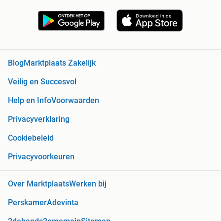
Blog
Marktplaats Zakelijk
Veilig en Succesvol
Help en Info
Voorwaarden
Privacyverklaring
Cookiebeleid
Privacyvoorkeuren
Over Marktplaats
Werken bij
Perskamer
Adevinta