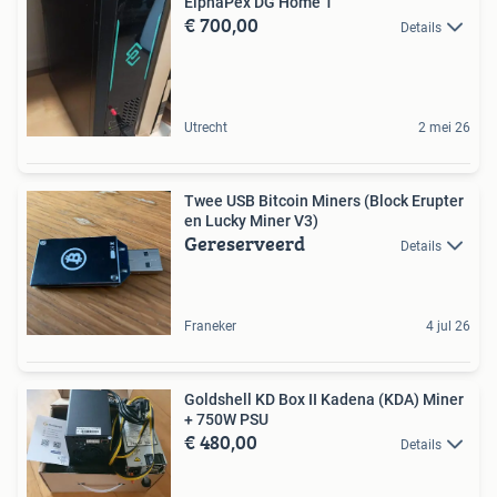
ElphaPex DG Home 1
€ 700,00
Details
Utrecht
2 mei 26
Twee USB Bitcoin Miners (Block Erupter
en Lucky Miner V3)
Gereserveerd
Details
Franeker
4 jul 26
Goldshell KD Box II Kadena (KDA) Miner
+ 750W PSU
€ 480,00
Details