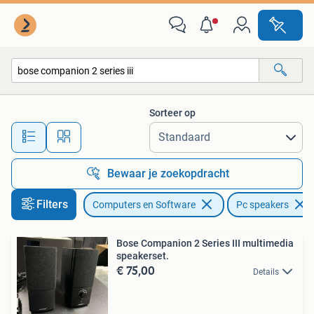
Pc speakers
Sorteer op
Alle afstanden…
Bewaar je zoekopdracht
Filters
Computers en Software
Pc speakers
Bose Companion 2 Series III multimedia
speakerset.
€ 75,00
Details