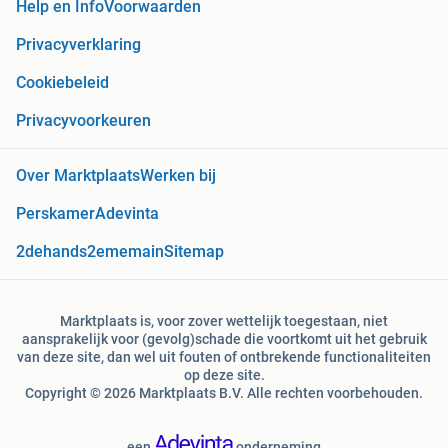
Help en Info
Voorwaarden
Privacyverklaring
Cookiebeleid
Privacyvoorkeuren
Over Marktplaats
Werken bij
Perskamer
Adevinta
2dehands
2ememain
Sitemap
Marktplaats is, voor zover wettelijk toegestaan, niet
aansprakelijk voor (gevolg)schade die voortkomt uit het gebruik
van deze site, dan wel uit fouten of ontbrekende functionaliteiten
op deze site.
Copyright © 2026 Marktplaats B.V. Alle rechten voorbehouden.
een
onderneming