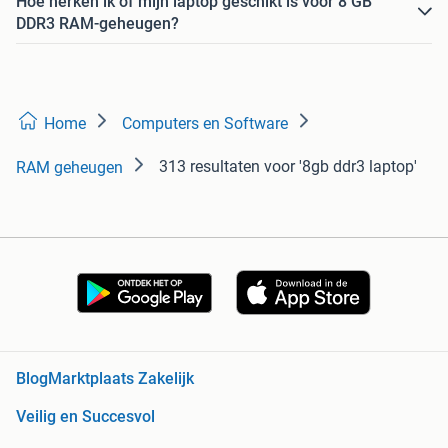
Hoe herken ik of mijn laptop geschikt is voor 8 GB
DDR3 RAM-geheugen?
Home
Computers en Software
313 resultaten
voor '8gb ddr3 laptop'
RAM geheugen
Blog
Marktplaats Zakelijk
Veilig en Succesvol