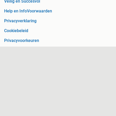
Veilig en Succesvol
Help en Info
Voorwaarden
Privacyverklaring
Cookiebeleid
Privacyvoorkeuren
Over Marktplaats
Werken bij
Perskamer
Adevinta
2dehands
2ememain
Sitemap
Marktplaats is, voor zover wettelijk toegestaan, niet
aansprakelijk voor (gevolg)schade die voortkomt uit het gebruik
van deze site, dan wel uit fouten of ontbrekende functionaliteiten
op deze site.
Copyright © 2026 Marktplaats B.V. Alle rechten voorbehouden.