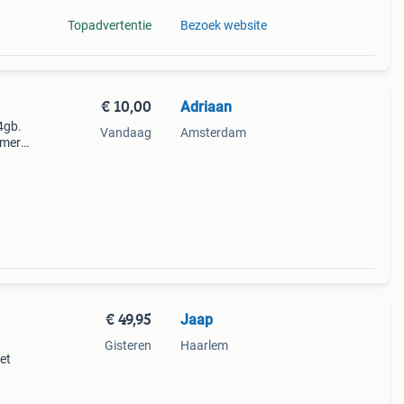
Topadvertentie
Bezoek website
€ 10,00
Adriaan
4gb.
Vandaag
Amsterdam
mmer
€ 49,95
Jaap
Gisteren
Haarlem
et
 nog