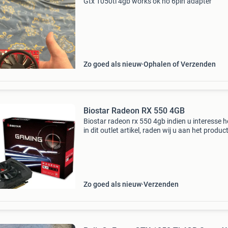
Gtx 1050ti 4gb works ok no 6pin adapter
Zo goed als nieuw
Ophalen of Verzenden
Biostar Radeon RX 550 4GB
Biostar radeon rx 550 4gb indien u interesse h
in dit outlet artikel, raden wij u aan het produc
direct te reserveren via onze website of telefo
via 010-5191612. Opruiming dit product word
Zo goed als nieuw
Verzenden