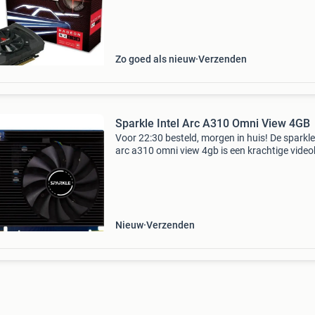
via 010-5191612. Opruiming dit product word
Zo goed als nieuw
Verzenden
Sparkle Intel Arc A310 Omni View 4GB
Voor 22:30 besteld, morgen in huis! De sparkle 
arc a310 omni view 4gb is een krachtige video
voor moderne gaming en multitasking. Met 4 
gddr6-videogeheugen en 96 intel xmx engines 
Nieuw
Verzenden