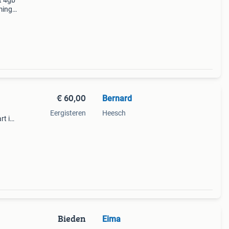
t 4gb
ming
zijn
€ 60,00
Bernard
Eergisteren
Heesch
rt is
een
Bieden
Eima