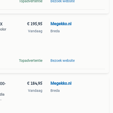
Topadvertentie
Bezoek website
€ 195,95
Megekko.nl
TX
olor
Vandaag
Breda
or
 4gb
Topadvertentie
Bezoek website
€ 184,95
Megekko.nl
00-
Vandaag
Breda
dia
che
b