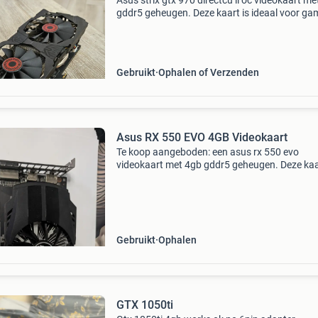
Asus strix gtx 970 directcu ii oc videokaart me
gddr5 geheugen. Deze kaart is ideaal voor ga
op 1080p en biedt uitstekende prestaties voor 
leeftijd. De directcu ii koeler zorgt voor lage
Gebruikt
Ophalen of Verzenden
Asus RX 550 EVO 4GB Videokaart
Te koop aangeboden: een asus rx 550 evo
videokaart met 4gb gddr5 geheugen. Deze kaa
ideaal voor lichte gaming of als upgrade voor 
oudere pc. De kaart is in goede staat en werkt
perfect. Voorz
Gebruikt
Ophalen
GTX 1050ti