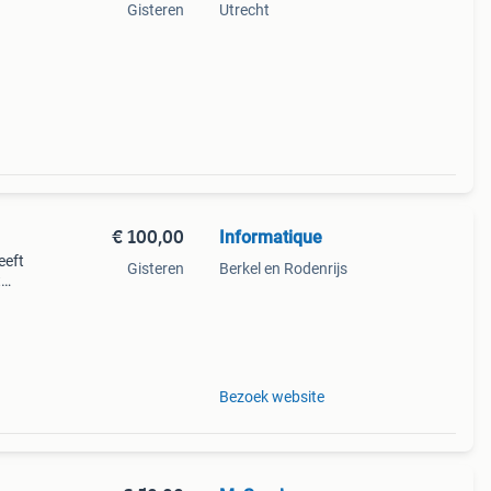
Gisteren
Utrecht
€ 100,00
Informatique
eeft
Gisteren
Berkel en Rodenrijs
t
nisch
t
Bezoek website