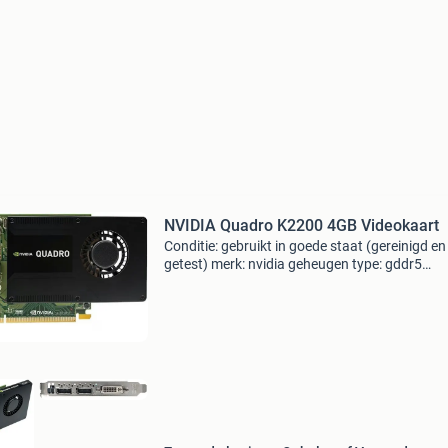
NVIDIA Quadro K2200 4GB Videokaart
Conditie: gebruikt in goede staat (gereinigd en
getest) merk: nvidia geheugen type: gddr5
videogeheugen: 4gb card interface: pci-e 2.0 
video uit: 2 x displayport, 1 x dvi-i dual link
maximale reso