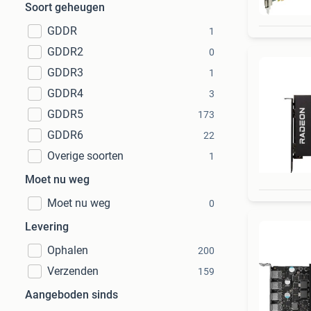
Soort geheugen
GDDR
1
GDDR2
0
GDDR3
1
GDDR4
3
GDDR5
173
GDDR6
22
Overige soorten
1
Moet nu weg
Moet nu weg
0
Levering
Ophalen
200
Verzenden
159
Aangeboden sinds