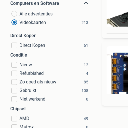
Computers en Software
Alle advertenties
Videokaarten
213
Direct Kopen
Direct Kopen
61
Conditie
Nieuw
12
Refurbished
4
Zo goed als nieuw
85
Gebruikt
108
Niet werkend
0
Chipset
AMD
49
Matrox
0