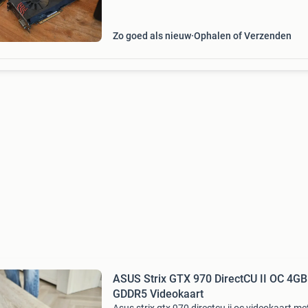
een lange tijd plezier opleveren, uiteraard wer
Zo goed als nieuw
Ophalen of Verzenden
ASUS Strix GTX 970 DirectCU II OC 4GB
GDDR5 Videokaart