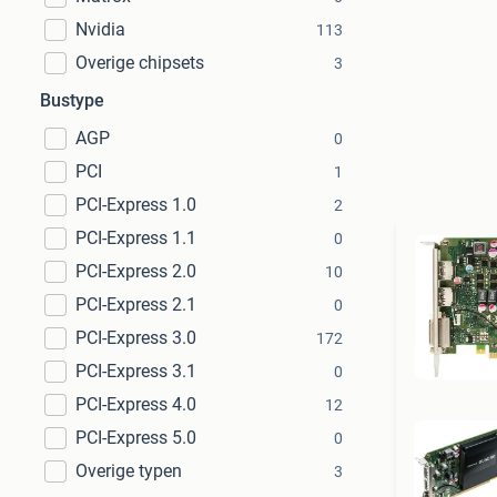
Nvidia
113
Overige chipsets
3
Bustype
AGP
0
PCI
1
PCI-Express 1.0
2
PCI-Express 1.1
0
PCI-Express 2.0
10
PCI-Express 2.1
0
PCI-Express 3.0
172
PCI-Express 3.1
0
PCI-Express 4.0
12
PCI-Express 5.0
0
Overige typen
3