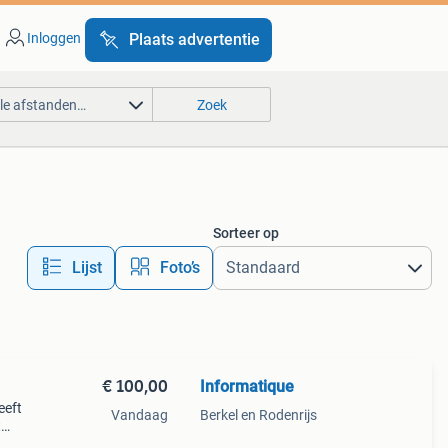
Inloggen
Plaats advertentie
lle afstanden…
Zoek
Sorteer op
Lijst
Foto’s
€ 100,00
Informatique
eeft
Vandaag
Berkel en Rodenrijs
t
nisch