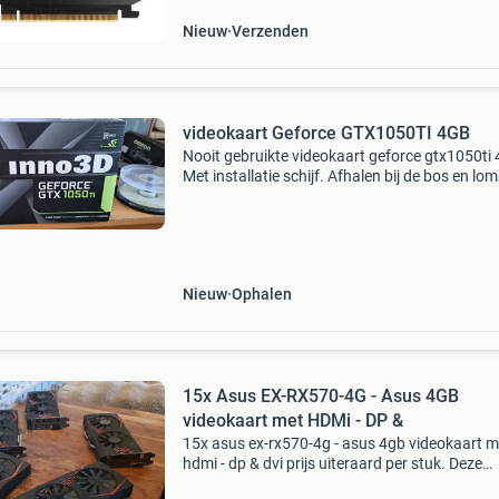
Nieuw
Verzenden
videokaart Geforce GTX1050TI 4GB
Nooit gebruikte videokaart geforce gtx1050ti 
Met installatie schijf. Afhalen bij de bos en lo
in amsterdam.
Nieuw
Ophalen
15x Asus EX-RX570-4G - Asus 4GB
videokaart met HDMi - DP &
15x asus ex-rx570-4g - asus 4gb videokaart m
hdmi - dp & dvi prijs uiteraard per stuk. Deze
toppers zijn getest, volledig werkend en zullen