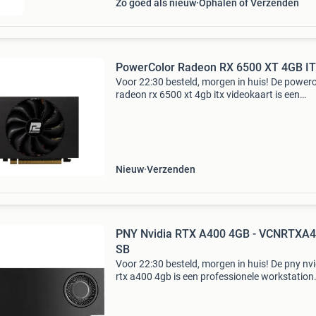
Zo goed als nieuw
Ophalen of Verzenden
PowerColor Radeon RX 6500 XT 4GB I
Voor 22:30 besteld, morgen in huis! De powerc
radeon rx 6500 xt 4gb itx videokaart is een
krachtige grafische kaart die is ontworpen vo
gaming en productiviteitsworkloads. Met zijn
gddr6 vid
Nieuw
Verzenden
PNY Nvidia RTX A400 4GB - VCNRTXA4
SB
Voor 22:30 besteld, morgen in huis! De pny nvi
rtx a400 4gb is een professionele workstation
videokaart ontworpen voor veeleisende grafis
en computertaken. Met 768 cuda cores en 4g
gddr6-geheug