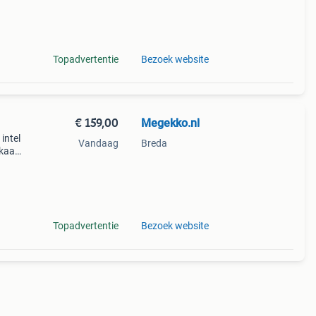
t
Topadvertentie
Bezoek website
€ 159,00
Megekko.nl
intel
Vandaag
Breda
kaart
gb
biedt
Topadvertentie
Bezoek website