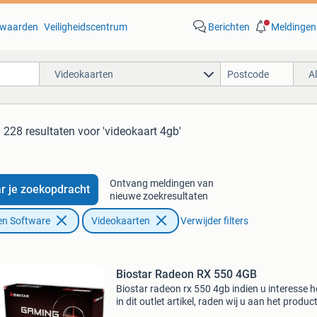
waarden
Veiligheidscentrum
Berichten
Meldingen
Videokaarten
A
228 resultaten
voor 'videokaart 4gb'
Ontvang meldingen van
r je zoekopdracht
nieuwe zoekresultaten
en Software
Videokaarten
Verwijder filters
Biostar Radeon RX 550 4GB
Biostar radeon rx 550 4gb indien u interesse h
in dit outlet artikel, raden wij u aan het produc
direct te reserveren via onze website of telefo