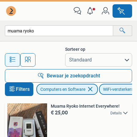
WiFi-versterkers
Sorteer op
Alle afstanden…
Bewaar je zoekopdracht
Filters
Computers en Software
WiFi-versterkers
Muama Ryoko Internet Everywhere!
€ 25,00
Details