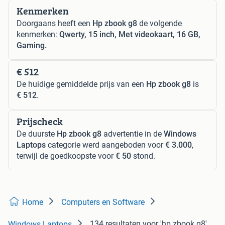
Kenmerken
Doorgaans heeft een
Hp zbook g8
de volgende
kenmerken:
Qwerty, 15 inch, Met videokaart, 16 GB,
Gaming.
€ 512
De huidige gemiddelde prijs van een
Hp zbook g8
is
€ 512
.
Prijscheck
De duurste
Hp zbook g8
advertentie in de
Windows
Laptops
categorie werd aangeboden voor
€ 3.000
,
terwijl de goedkoopste voor
€ 50
stond.
Home
Computers en Software
134 resultaten
voor 'hp zbook g8'
Windows Laptops