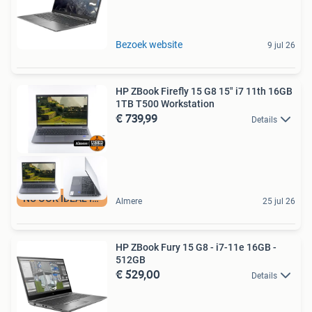
Bezoek website
9 jul 26
HP ZBook Firefly 15 G8 15" i7 11th 16GB
1TB T500 Workstation
€ 739,99
Details
NU OOK IDEAL IN 3
Almere
25 jul 26
HP ZBook Fury 15 G8 - i7-11e 16GB -
512GB
€ 529,00
Details