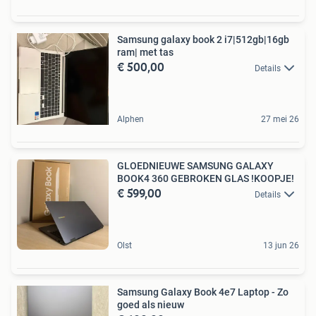
Samsung galaxy book 2 i7|512gb|16gb
ram| met tas
€ 500,00
Details
Alphen
27 mei 26
GLOEDNIEUWE SAMSUNG GALAXY
BOOK4 360 GEBROKEN GLAS !KOOPJE!
€ 599,00
Details
Olst
13 jun 26
Samsung Galaxy Book 4e7 Laptop - Zo
goed als nieuw