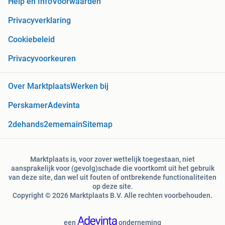
Help en Info
Voorwaarden
Privacyverklaring
Cookiebeleid
Privacyvoorkeuren
Over Marktplaats
Werken bij
Perskamer
Adevinta
2dehands
2ememain
Sitemap
Marktplaats is, voor zover wettelijk toegestaan, niet
aansprakelijk voor (gevolg)schade die voortkomt uit het gebruik
van deze site, dan wel uit fouten of ontbrekende functionaliteiten
op deze site.
Copyright © 2026 Marktplaats B.V. Alle rechten voorbehouden.
een
onderneming