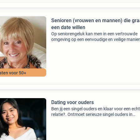
Senioren (vrouwen en mannen) die gr
een date willen
Op seniorengeluk kan men in een vertrouwde
omgeving op een eenvoudige en veilige manier
zoek naar nieuwe contacten. Vrouwen en ma
zoeken op deze site een leuk contact voor een
gezellige afspraa
aten voor 50+
Dating voor ouders
Ben jij een singel ouders en klaar voor een ech
relatie?. Ontmoet serieuze singel ouders in
nederland die ook op zoek zijn gratis aanmeld
alleen echte profielen direct contact mogelijk
discreet en