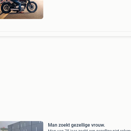
vandaar hier een oproep rij zelf een bobber, jij?
Man zoekt gezellige vrouw.