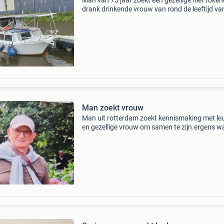
Man van 75 jaar zoekt een gezellige niet roken
drank drinkende vrouw van rond de leeftijd va
ongeveer 68 tot 71 jaar. Ik ben geen uitgaans
typen. Ik hou er van om er lekker opuit te gaa
mijn
Man zoekt vrouw
Man uit rotterdam zoekt kennismaking met le
en gezellige vrouw om samen te zijn.ergens w
drinken,hapje eten eventueel bioscoop of mu
geen relatie ben 83 jaar kom uit rotterdam oos
leeftijd v