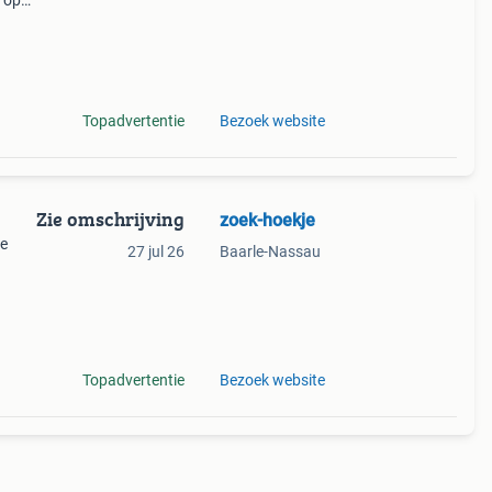
 op
nnen
Topadvertentie
Bezoek website
Zie omschrijving
zoek-hoekje
te
27 jul 26
Baarle-Nassau
en
Topadvertentie
Bezoek website