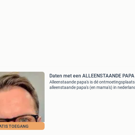
Daten met een ALLEENSTAANDE PAPA
Alleenstaande papa's is dé ontmoetingsplaats
alleenstaande papa's (en mama's) in nederland
op zoek zijn naar vriendschap met andere oud
een date of een serieuze relatie. Met g
ATIS TOEGANG