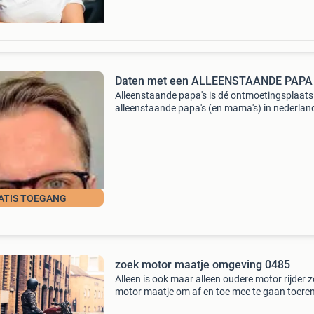
Daten met een ALLEENSTAANDE PAPA
Alleenstaande papa's is dé ontmoetingsplaats
alleenstaande papa's (en mama's) in nederland
op zoek zijn naar vriendschap met andere oud
een date of een serieuze relatie. Met g
ATIS TOEGANG
zoek motor maatje omgeving 0485
Alleen is ook maar alleen oudere motor rijder 
motor maatje om af en toe mee te gaan toere
pas mijn rijbewijs behaald en ben geen club m