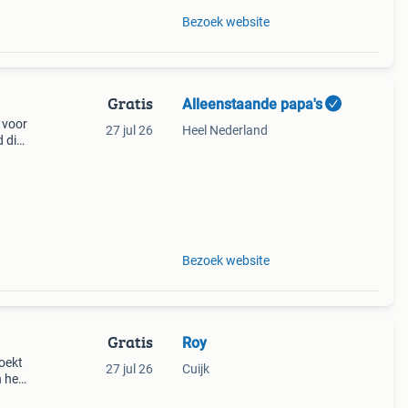
Bezoek website
Gratis
Alleenstaande papa's
 voor
27 jul 26
Heel Nederland
 die
ers,
Bezoek website
Gratis
Roy
zoekt
27 jul 26
Cuijk
n heb
ens