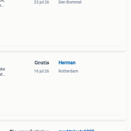
de,
23 jul 26
Den Bommel
n
n met
Gratis
Herman
uke
16 jul 26
Rotterdam
at
seum
t