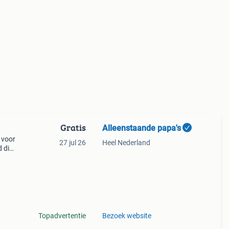
Gratis
Alleenstaande papa's
 voor
27 jul 26
Heel Nederland
 die
ers,
Topadvertentie
Bezoek website