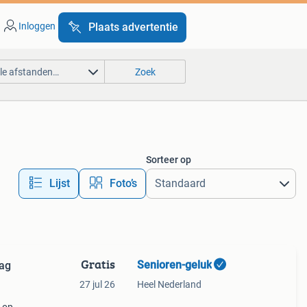
Inloggen
Plaats advertentie
lle afstanden…
Zoek
Sorteer op
Lijst
Foto’s
Gratis
Senioren-geluk
aag
27 jul 26
Heel Nederland