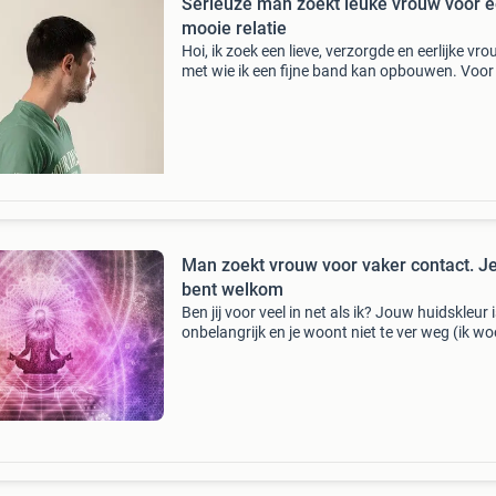
Serieuze man zoekt leuke vrouw voor 
mooie relatie
Hoi, ik zoek een lieve, verzorgde en eerlijke vr
met wie ik een fijne band kan opbouwen. Voor
zijn vertrouwen, respect, humor en goede
communicatie belangrijk. Ik sta open voor een
serieuze rel
Man zoekt vrouw voor vaker contact. J
bent welkom
Ben jij voor veel in net als ik? Jouw huidskleur 
onbelangrijk en je woont niet te ver weg (ik wo
utrecht). Jij bent niet te jong en wil ook
ongedwongen vaker contact. In de winter ga i
graag