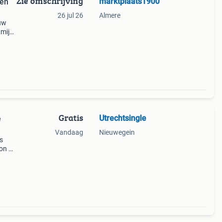
Zie omschrijving
marktplaats1900
een
26 jul 26
Almere
ouw
 mij
Gratis
Utrechtsingle
e
Vandaag
Nieuwegein
is
on bij
k