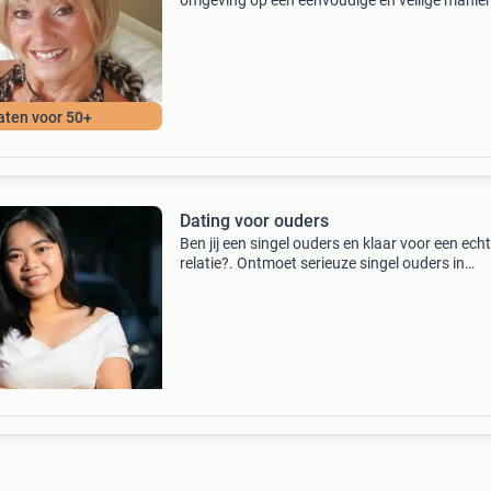
omgeving op een eenvoudige en veilige manier
zoek naar nieuwe contacten. Vrouwen en ma
zoeken op deze site een leuk contact voor een
gezellige afspraa
aten voor 50+
Dating voor ouders
Ben jij een singel ouders en klaar voor een ech
relatie?. Ontmoet serieuze singel ouders in
nederland die ook op zoek zijn gratis aanmeld
alleen echte profielen direct contact mogelijk
discreet en