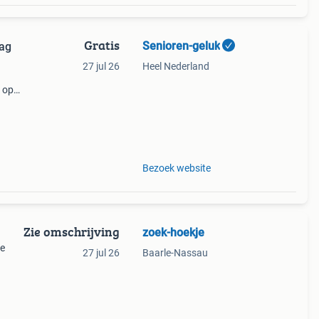
Gratis
Senioren-geluk
aag
27 jul 26
Heel Nederland
 op
nnen
Bezoek website
Zie omschrijving
zoek-hoekje
te
27 jul 26
Baarle-Nassau
en