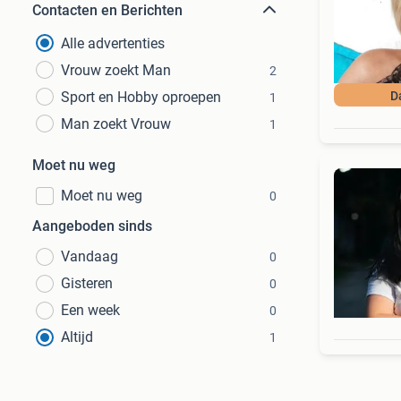
Contacten en Berichten
Alle advertenties
Vrouw zoekt Man
2
Sport en Hobby oproepen
D
1
Man zoekt Vrouw
1
Moet nu weg
Moet nu weg
0
Aangeboden sinds
Vandaag
0
Gisteren
0
Een week
0
Altijd
1