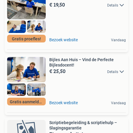
€ 19,50
Details
Gratis proefles!
Bezoek website
Vandaag
Bijles Aan Huis – Vind de Perfecte
Bijlesdocent!
€ 25,50
Details
Gratis aanmelden
Bezoek website
Vandaag
Scriptiebegeleiding & scriptiehulp –
Slagingsgarantie