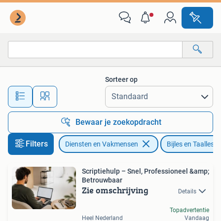
Bijles, Privé-les en Taalles
Sorteer op
Alle afstanden…
Bewaar je zoekopdracht
Filters
Diensten en Vakmensen
Bijles en Taalles
Scriptiehulp – Snel, Professioneel &amp;
Betrouwbaar
Zie omschrijving
Details
Topadvertentie
Heel Nederland
Vandaag