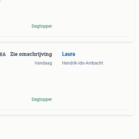
illen
k
Dagtopper
Zie omschrijving
Laura
HIA
Vandaag
Hendrik-Ido-Ambacht
eind
kerk
Dagtopper