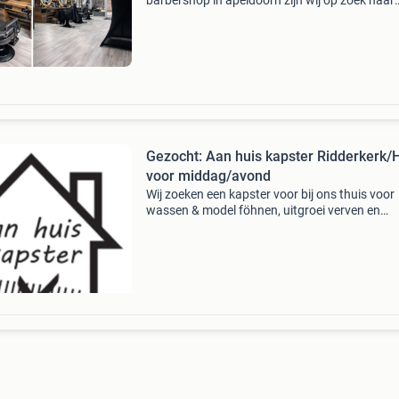
barbershop in apeldoorn zijn wij op zoek naar
gemotiveerde barbers/kappers die ons team w
versterken. Naast een dienstverband is het oo
mogelijk om een
Gezocht: Aan huis kapster Ridderkerk/
voor middag/avond
Wij zoeken een kapster voor bij ons thuis voor
wassen & model föhnen, uitgroei verven en
knippen, bij voorkeur op donderdag of vrijdag 
van de middag of begin van de avond in ridder
rijsoo