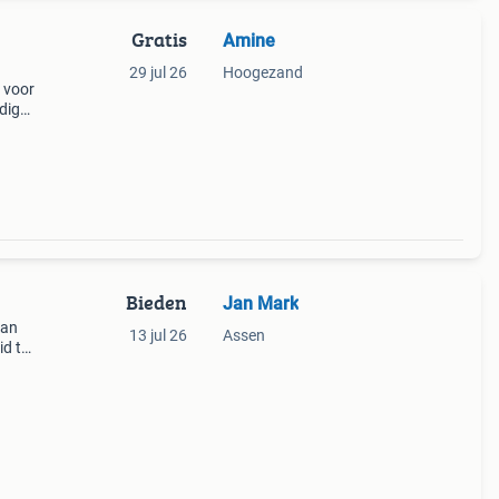
Gratis
Amine
29 jul 26
Hoogezand
 voor
dig
er.
jd.
Bieden
Jan Mark
kan
13 jul 26
Assen
d tot
 zit