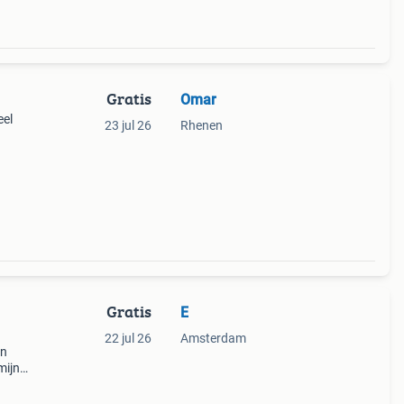
Gratis
Omar
eel
23 jul 26
Rhenen
💇‍♀️
van
Gratis
E
22 jul 26
Amsterdam
en
mijn
n