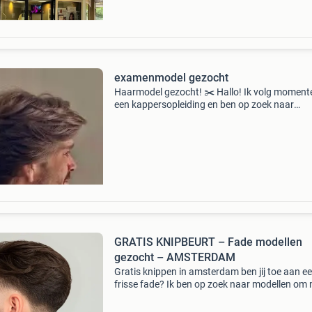
examenmodel gezocht
Haarmodel gezocht! ✂️ Hallo! Ik volg moment
een kappersopleiding en ben op zoek naar
haarmodellen voor elke maandag en woensdag. 
Wat krijg je? Een knipbeurt onder begeleiding 
een professi
GRATIS KNIPBEURT – Fade modellen
gezocht – AMSTERDAM
Gratis knippen in amsterdam ben jij toe aan e
frisse fade? Ik ben op zoek naar modellen om 
knipvaardigheden verder te ontwikkelen. Ik be
leerling barbier en tijdens de knipbeurt is mijn