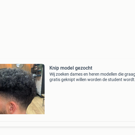
Knip model gezocht
Wij zoeken dames en heren modellen die graa
gratis geknipt willen worden de student wordt
begeleid door een ervaren kapper dus u hoeft 
niet druk te maken dat u kapsel wordt verpest