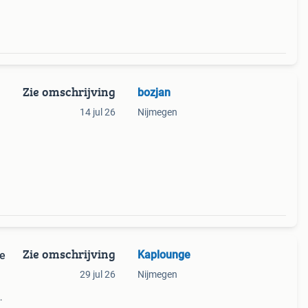
Zie omschrijving
bozjan
14 jul 26
Nijmegen
e
Zie omschrijving
Kaplounge
te
29 jul 26
Nijmegen