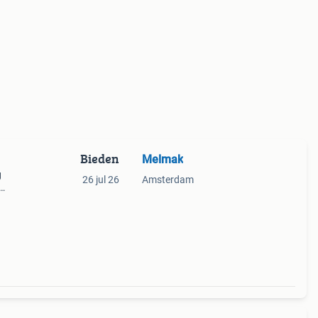
Bieden
Melmak
g
26 jul 26
Amsterdam
zich