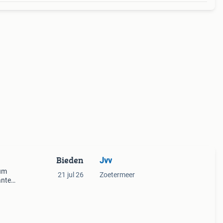
Bieden
Jvv
rum
21 jul 26
Zoetermeer
lanten
feer.