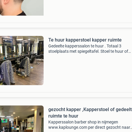
docent
Te huur kapperstoel kapper ruimte
Gedeelte kapperssalon te huur . Totaal 3
stoelplaats met spiegeltafel. Stoel te huur of
gewoon als kapper in dienst ,zzp of percentag
whatsapp bellen 0638743791 . Zie
www.kaplounge.nl gedeelte kapper
gezocht kapper ,Kapperstoel of gedeel
ruimte te huur
Kapperssalon barber shop in nijmegen
www.kaplounge.com per direct gezocht naar