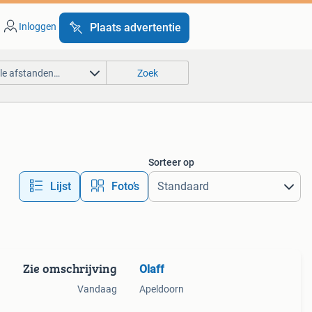
Inloggen
Plaats advertentie
lle afstanden…
Zoek
Sorteer op
Lijst
Foto’s
Zie omschrijving
Olaff
Vandaag
Apeldoorn