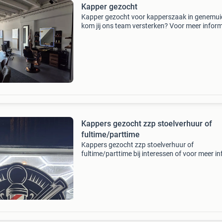
Kapper gezocht
Kapper gezocht voor kapperszaak in genemu
kom jij ons team versterken? Voor meer inform
even een berichtje trefwoorden kapper barber
barbier stoelverhuur
Kappers gezocht zzp stoelverhuur of
fultime/parttime
Kappers gezocht zzp stoelverhuur of
fultime/parttime bij interessen of voor meer in
graag even contact opnemen. Mvg gun