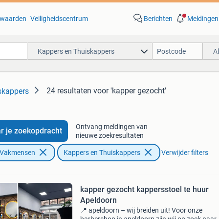
waarden
Veiligheidscentrum
Berichten
Meldingen
Kappers en Thuiskappers
A
24 resultaten
voor 'kapper gezocht'
skappers
Ontvang meldingen van
r je zoekopdracht
nieuwe zoekresultaten
n Vakmensen
Kappers en Thuiskappers
Verwijder filters
kapper gezocht kappersstoel te huur
Apeldoorn
📍 apeldoorn – wij breiden uit! Voor onze