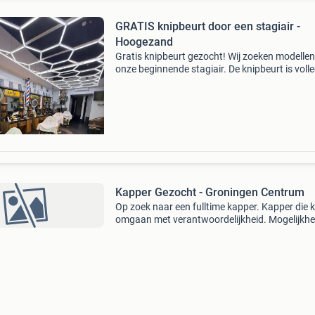
GRATIS knipbeurt door een stagiair -
Hoogezand
Gratis knipbeurt gezocht! Wij zoeken modellen
onze beginnende stagiair. De knipbeurt is volle
gratis en wordt begeleid door een ervaren barb
Houd rekening met een iets langere behandelti
Kapper Gezocht - Groningen Centrum
Op zoek naar een fulltime kapper. Kapper die 
omgaan met verantwoordelijkheid. Mogelijkhei
geheel runnen van de barbershop. Barbershop
in hartje centrum groningen.