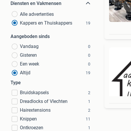
Diensten en Vakmensen
Alle advertenties
Kappers en Thuiskappers
19
Aangeboden sinds
Vandaag
0
Gisteren
0
Een week
0
Altijd
19
Type
Bruidskapsels
2
Dreadlocks of Vlechten
1
Hairextensions
2
Knippen
11
Ontkroezen
1