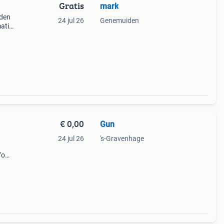
Gratis
mark
iden
24 jul 26
Genemuiden
atie
€ 0,00
Gun
24 jul 26
's-Gravenhage
fo