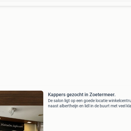
Kappers gezocht in Zoetermeer.
De salon ligt op een goede locatie winkelcent
naast albertheijn en lidl in de buurt met veel k
en heeft een professionele, schone en rustige s
Ideaal voor iemand die zelfstandig werkt en