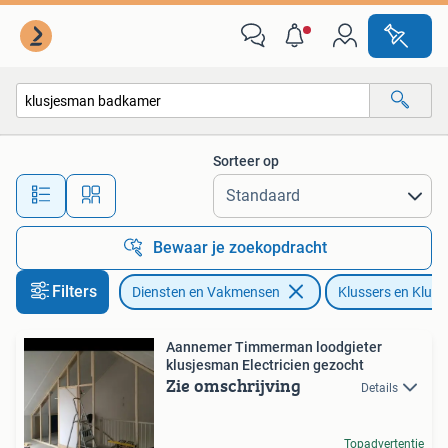
Klussers en Klusbedrijven
Sorteer op
Alle afstanden…
Bewaar je zoekopdracht
Filters
Diensten en Vakmensen
Klussers en Klusb
Aannemer Timmerman loodgieter
klusjesman Electricien gezocht
Zie omschrijving
Details
Topadvertentie