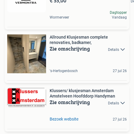
€ 55,00
De
Dagtopper
Wormerveer
Vandaag
Allround Klusjesman complete
renovaties, badkamer,
Zie omschrijving
Details
's-Hertogenbosch
27 jul 26
Klussers/ klusjesman Amsterdam
Amstelveen Hoofddorp Handyman
Zie omschrijving
Details
Bezoek website
27 jul 26