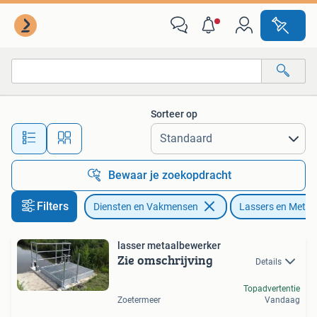
Lassers en Metaalbewerking
Sorteer op
Alle afstanden…
Bewaar je zoekopdracht
Filters
Diensten en Vakmensen
Lassers en Metaa
lasser metaalbewerker
Zie omschrijving
Details
Topadvertentie
Zoetermeer
Vandaag