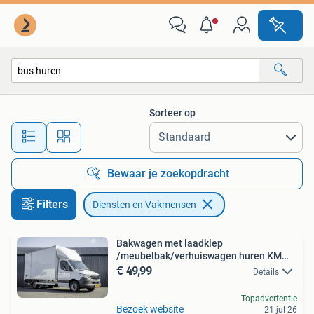
Diensten en Vakmensen
Sorteer op
Alle afstanden…
Bewaar je zoekopdracht
Filters
Diensten en Vakmensen
Bakwagen met laadklep
/meubelbak/verhuiswagen huren KM
€ 49,99
VRIJ!
Details
Topadvertentie
Bezoek website
21 jul 26