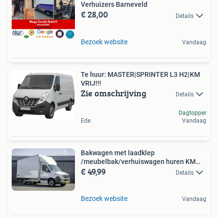
Verhuizers Barneveld
€ 28,00
Details
Bezoek website
Vandaag
Te huur: MASTER|SPRINTER L3 H2|KM
VRIJ!!!
Zie omschrijving
Details
Dagtopper
Ede
Vandaag
Bakwagen met laadklep
/meubelbak/verhuiswagen huren KM
€ 49,99
VRIJ!
Details
Bezoek website
Vandaag