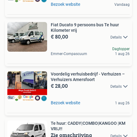
Bezoek website
Vandaag
Fiat Ducato 9 persoons bus Te huur
Kilometer vrij
€ 80,00
Details
Dagtopper
Emmer-Compascuum
1 aug 26
Voordelig verhuisbedrijf - Verhuizen –
Verhuizers Amersfoort
€ 28,00
Details
Bezoek website
1 aug 26
Te huur: CADDY|COMBO|KANGOO |KM
VRIJ!!
Zie omschrijving
Details