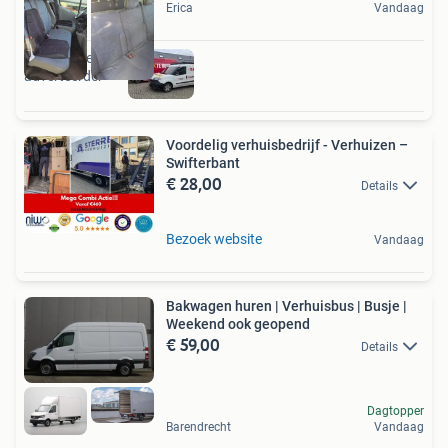
Erica
Vandaag
Ook van deze
adverteerder
Voordelig verhuisbedrijf - Verhuizen –
Swifterbant
€ 28,00
Details
Bezoek website
Vandaag
Bakwagen huren | Verhuisbus | Busje |
Weekend ook geopend
€ 59,00
Details
Dagtopper
Barendrecht
Vandaag