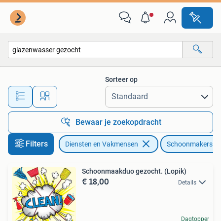
Schoonmakers en Glazenwassers
Sorteer op
Alle afstanden…
Bewaar je zoekopdracht
Filters
Diensten en Vakmensen
Schoonmakers en
Schoonmaakduo gezocht. (Lopik)
€ 18,00
Details
Dagtopper