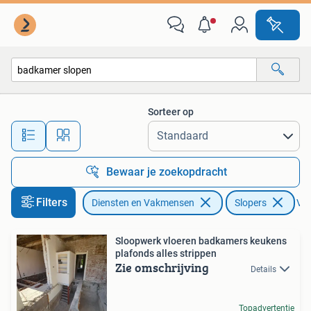
Slopers en Sloopwerkzaamheden
Sorteer op
Alle afstanden…
Bewaar je zoekopdracht
Filters
Diensten en Vakmensen
Slopers
Ver
Sloopwerk vloeren badkamers keukens
plafonds alles strippen
Zie omschrijving
Details
Topadvertentie