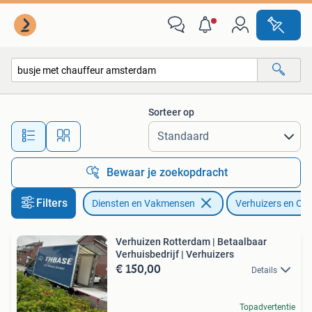
Verhuizers en Opslag
Sorteer op
Alle afstanden…
Bewaar je zoekopdracht
Filters
Diensten en Vakmensen
Verhuizers en Op
Verhuizen Rotterdam | Betaalbaar
Verhuisbedrijf | Verhuizers
€ 150,00
Details
Topadvertentie