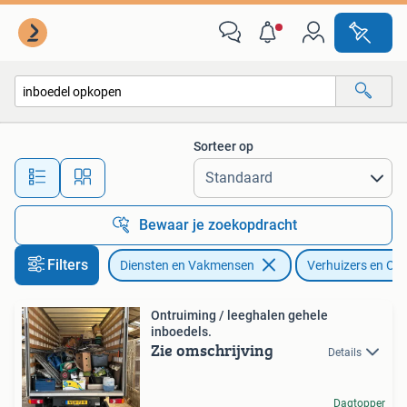
Verhuizers en Opslag
Sorteer op
Alle afstanden…
Bewaar je zoekopdracht
Filters
Diensten en Vakmensen
Verhuizers en Op
Ontruiming / leeghalen gehele
inboedels.
Zie omschrijving
Details
Dagtopper