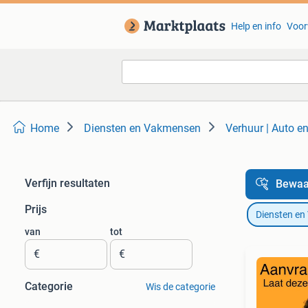
Help en info
Voor
Home
Diensten en Vakmensen
Verhuur | Auto e
Verfijn resultaten
Bewaa
Prijs
Diensten e
van
tot
€
€
Categorie
Wis de categorie