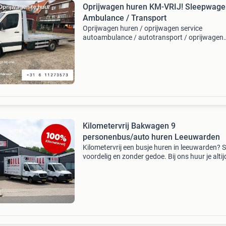
Oprijwagen huren KM-VRIJ! Sleepwage
Ambulance / Transport
Oprijwagen huren / oprijwagen service
autoambulance / autotransport / oprijwagen
huren / auto transport / auto slepen onze
oprijwagen huurt u bij ons gemakkelijk en
kilometervrij. Wij bieden de mogeli
Kilometervrij Bakwagen 9
personenbus/auto huren Leeuwarden
Kilometervrij een busje huren in leeuwarden? S
voordelig en zonder gedoe. Bij ons huur je altij
kilometervrij! Borg : € 300 beschikbare voertui
bestelbussen bedrijfsbussen bakwagens met