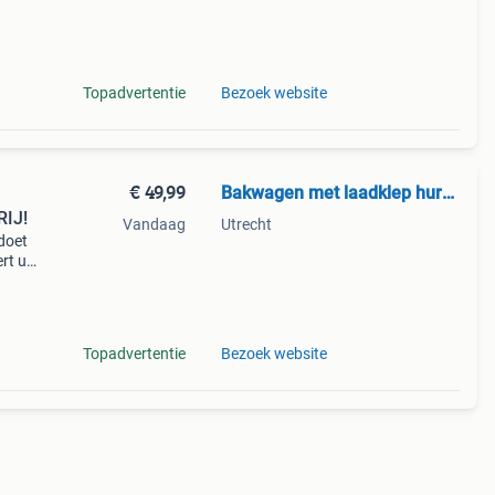
 Deze
Topadvertentie
Bezoek website
€ 49,99
Bakwagen met laadklep huren KM VRIJ Utrecht
RIJ!
Vandaag
Utrecht
doet
rt u
n
Topadvertentie
Bezoek website