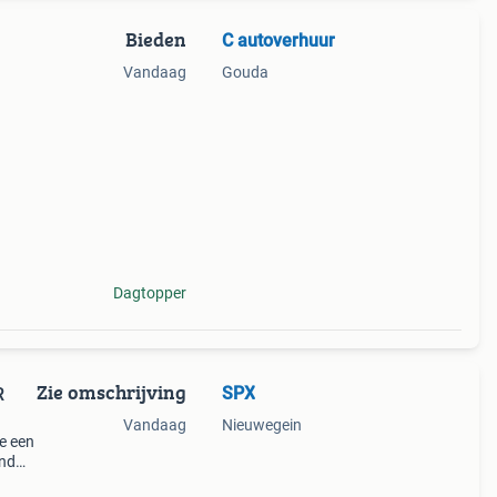
Bieden
C autoverhuur
Vandaag
Gouda
Dagtopper
Zie omschrijving
SPX
R
Vandaag
Nieuwegein
je een
and
ssing!