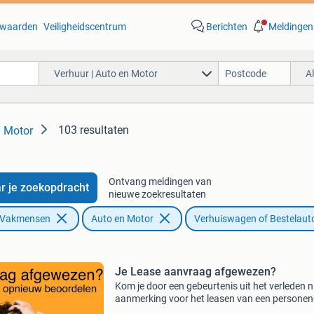
waarden
Veiligheidscentrum
Berichten
Meldingen
Verhuur | Auto en Motor
A
103 resultaten
n Motor
Ontvang meldingen van
r je zoekopdracht
nieuwe zoekresultaten
n Vakmensen
Auto en Motor
Verhuiswagen of Bestelaut
Je Lease aanvraag afgewezen?
Kom je door een gebeurtenis uit het verleden ni
aanmerking voor het leasen van een personen-
bedrijfswagen? Wij beoordelen je aanvraag g