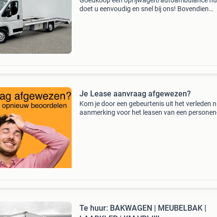
VRIJ!!
Goedkoop een oprijwagen/autoambulance hu
doet u eenvoudig en snel bij ons! Bovendien
profiteert u bij ons van de laagste prijzen van
nederland en uitstekende voorwaarden. Ben j
plan om binnenk
Je Lease aanvraag afgewezen?
Kom je door een gebeurtenis uit het verleden ni
aanmerking voor het leasen van een personen-
bedrijfswagen? Wij beoordelen je aanvraag g
opnieuw op een auto uit onze eigen voorraad.
k
Te huur: BAKWAGEN | MEUBELBAK |