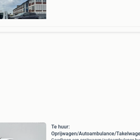
Losse transportritten zijn geen enkel probl
Te huur:
Oprijwagen/Autoambulance/Takelwag