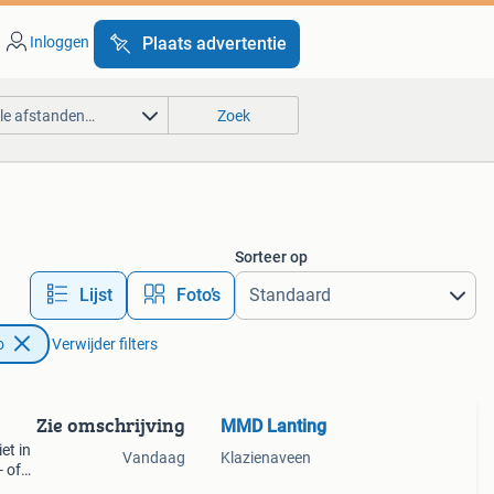
Inloggen
Plaats advertentie
lle afstanden…
Zoek
Sorteer op
Lijst
Foto’s
o
Verwijder filters
Zie omschrijving
MMD Lanting
et in
Vandaag
Klazienaveen
 of
raag