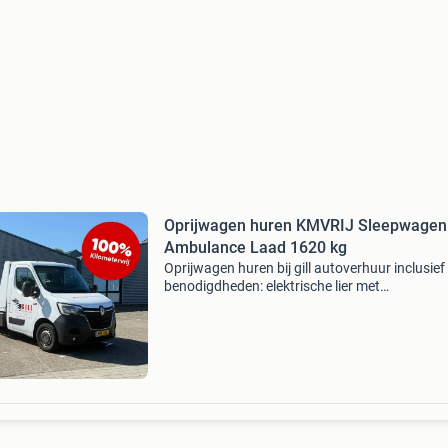
Oprijwagen huren KMVRIJ Sleepwagen
Ambulance Laad 1620 kg
Oprijwagen huren bij gill autoverhuur inclusief 
benodigdheden: elektrische lier met
afstandsbediening spanbanden geschikt voor
ijbewijs b kilometervrij rijden laadvermogen
oprijwagen: 1620 kg t