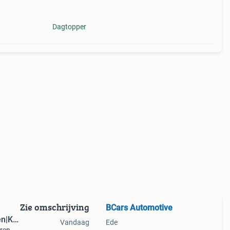
Dagtopper
Zie omschrijving
BCars Automotive
en|KM
Vandaag
Ede