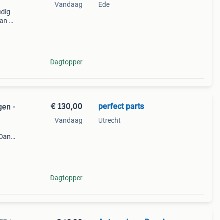
Vandaag
Ede
udig
van de
te
Dagtopper
€ 130,00
perfect parts
gen -
Vandaag
Utrecht
 Dan
 Onze
abel
Dagtopper