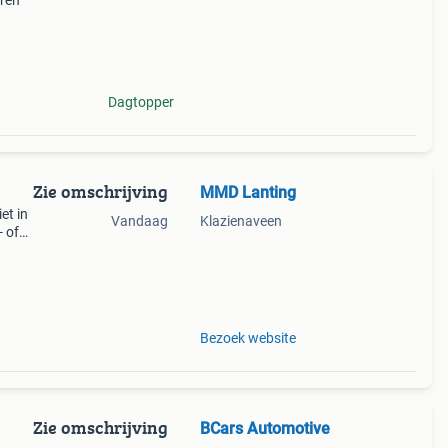
ren
e van
Dagtopper
Zie omschrijving
MMD Lanting
et in
Vandaag
Klazienaveen
 of
raag
 Deze
Bezoek website
Zie omschrijving
BCars Automotive