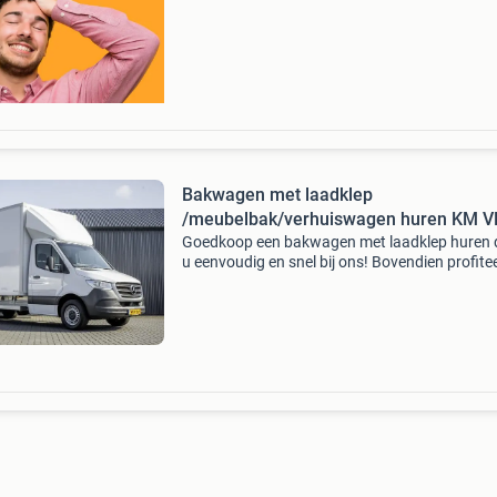
opnieuw op een auto uit onze eigen voorraad.
k
Bakwagen met laadklep
/meubelbak/verhuiswagen huren KM V
Goedkoop een bakwagen met laadklep huren 
u eenvoudig en snel bij ons! Bovendien profitee
bij ons van de laagste prijzen van nederland e
uitstekende voorwaarden. Ben je van plan om
binnenkort