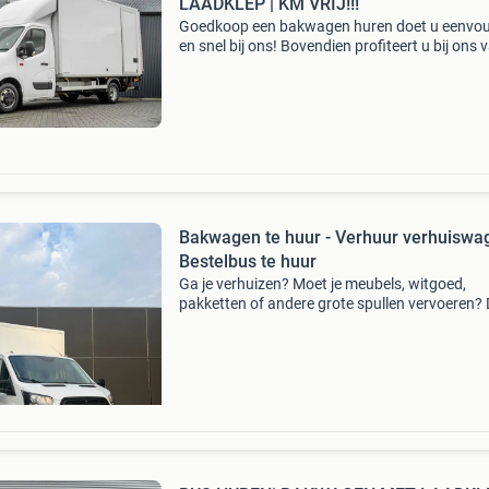
LAADKLEP | KM VRIJ!!!
Goedkoop een bakwagen huren doet u eenvo
en snel bij ons! Bovendien profiteert u bij ons 
laagste prijzen van nederland en uitstekende
voorwaarden. Ben je van plan om binnenkort 
verhuizen
Bakwagen te huur - Verhuur verhuiswa
Bestelbus te huur
Ga je verhuizen? Moet je meubels, witgoed,
pakketten of andere grote spullen vervoeren?
is onze ford bakwagen de perfecte oplossing!
ford bakwagen is betrouwbaar, ruim, comfort
en eenvoud