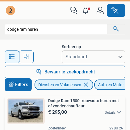
Verhuur | Auto en Motor
Sorteer op
Alle afstanden…
Bewaar je zoekopdracht
Filters
Diensten en Vakmensen
Auto en Motor
Dodge Ram 1500 trouwauto huren met
of zonder chauffeur
€ 295,00
Details
Zoetermeer
29 jul 26