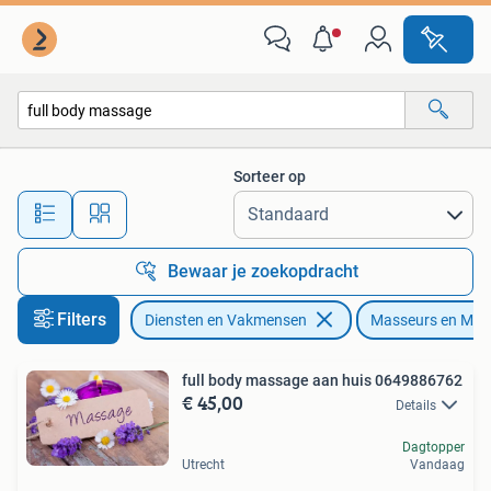
Welzijn | Masseurs en Massagesalons
Sorteer op
Alle afstanden…
Bewaar je zoekopdracht
Filters
Diensten en Vakmensen
Masseurs en Mas
full body massage aan huis 0649886762
€ 45,00
Details
Dagtopper
Utrecht
Vandaag