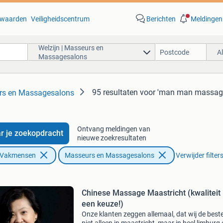
waarden
Veiligheidscentrum
Berichten
Meldingen
Welzijn | Masseurs en
A
Massagesalons
95 resultaten
voor 'man man massag
urs en Massagesalons
Ontvang meldingen van
r je zoekopdracht
nieuwe zoekresultaten
n Vakmensen
Masseurs en Massagesalons
Verwijder filter
Chinese Massage Maastricht (kwaliteit 
een keuze!)
Onze klanten zeggen allemaal, dat wij de beste 