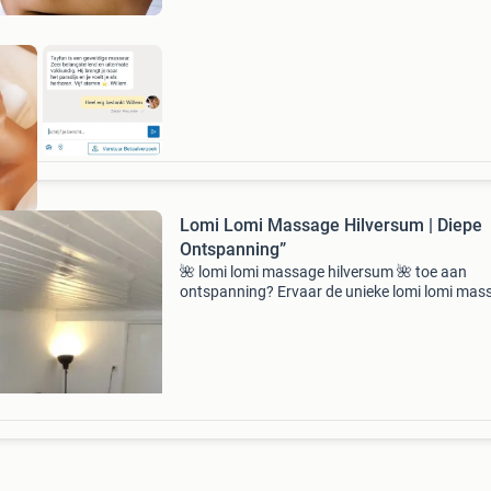
Lomi Lomi Massage Hilversum | Diepe
Ontspanning”
🌺 lomi lomi massage hilversum 🌺 toe aan
ontspanning? Ervaar de unieke lomi lomi mas
een traditionele hawaiiaanse massage met la
vloeiende bewegingen die zorgen voor diepe
ontspanning van li