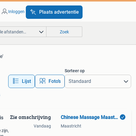
Inloggen
Plaats advertentie
lle afstanden…
Zoek
e'
Sorteer op
Lijst
Foto’s
s
Zie omschrijving
Chinese Massage Maastricht (kwaliteit is een keuze!)
is
Vandaag
Maastricht
zijn,