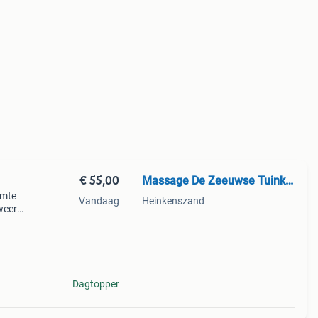
€ 55,00
Massage De Zeeuwse Tuinkamer
imte
Vandaag
Heinkenszand
weer
lledig
Dagtopper