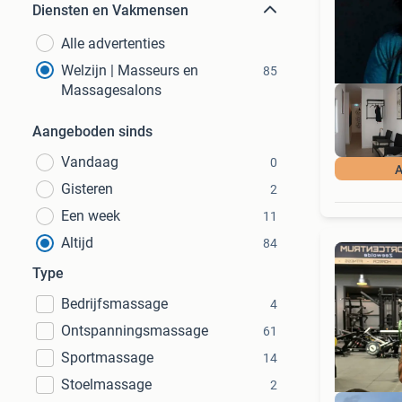
Diensten en Vakmensen
Alle advertenties
Welzijn | Masseurs en
85
Massagesalons
Aangeboden sinds
Vandaag
0
A
Gisteren
2
Een week
11
Altijd
84
Type
Bedrijfsmassage
4
Ontspanningsmassage
61
Sportmassage
14
Stoelmassage
2