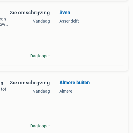
Zie omschrijving
Sven
 man
Vandaag
Assendelft
zowel
Dagtopper
Zie omschrijving
Almere buiten
an
 tot
Vandaag
Almere
e.
Dagtopper