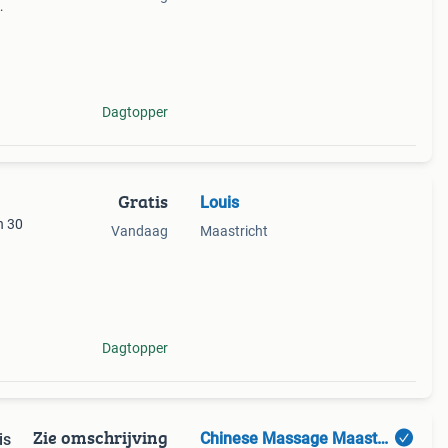
 één
 die
Dagtopper
Gratis
Louis
n 30
Vandaag
Maastricht
meer
Dagtopper
Zie omschrijving
Chinese Massage Maastricht (kwaliteit is een keuze!)
is