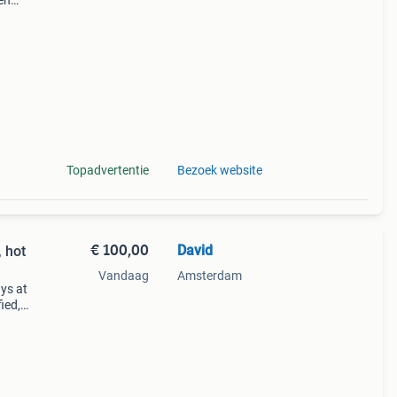
 en
er
Topadvertentie
Bezoek website
€ 100,00
David
 hot
Vandaag
Amsterdam
ays at
ied,
et