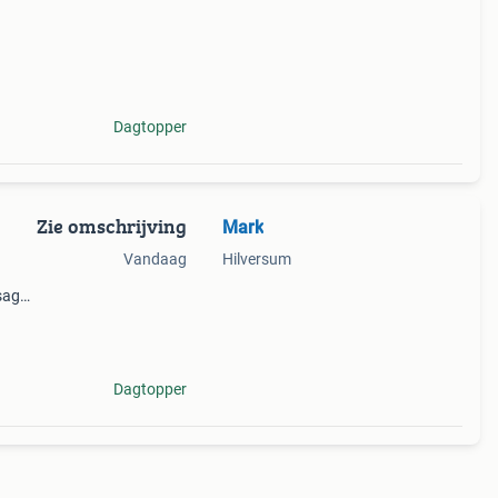
Dagtopper
Zie omschrijving
Mark
Vandaag
Hilversum
sage,
nge,
Dagtopper