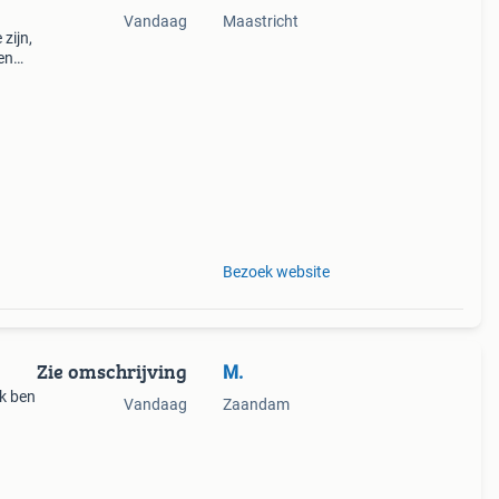
Vandaag
Maastricht
zijn,
 en
er
Bezoek website
Zie omschrijving
M.
Ik ben
Vandaag
Zaandam
met
. Heb