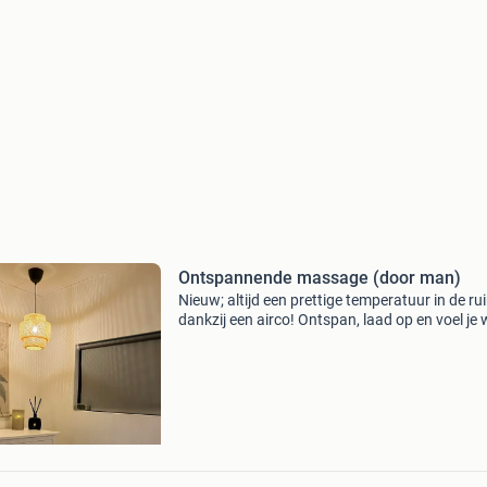
Ontspannende massage (door man)
Nieuw; altijd een prettige temperatuur in de ru
dankzij een airco! Ontspan, laad op en voel je 
helemaal jezelf! Gun jezelf een massage die vo
is afgestemd op wat jouw lichaam nodig heef