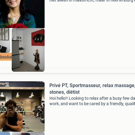
niet alleen in maastricht, maar in heel limburg
het grensgebied belgië en duitsland (zie de me
dan 100 vijf sterren * * * * * reviews op googl
bsoluut TOP
Privé PT, Sportmasseur, relax massage,
stones, diëtist
Hoi hello!! Looking to relax after a busy few d
work, and want to be cared by a friendly, qualif
and fit man? Tired of the monotony of your di
and want a change and help to loss of fat or