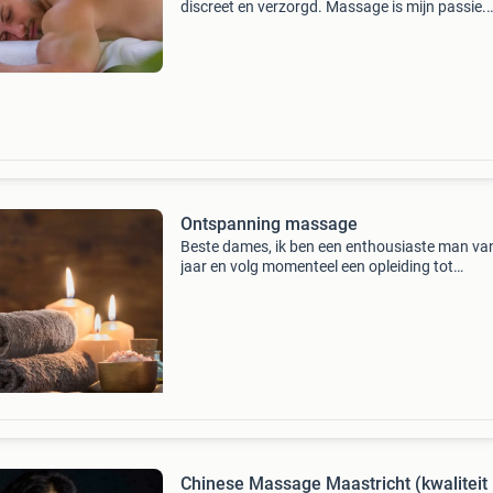
discreet en verzorgd. Massage is mijn passie.
Iedereen is uniek. Daarom geloof ik dat er niet
beste masseur bestaat, maar wel een masseur
Ontspanning massage
Beste dames, ik ben een enthousiaste man va
jaar en volg momenteel een opleiding tot
professioneel masseur. Om mijn
massagetechnieken verder te ontwikkelen en 
praktijkervaring op te doen, ben
Chinese Massage Maastricht (kwaliteit 