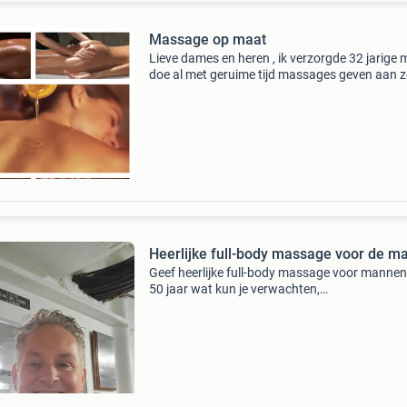
Massage op maat
Lieve dames en heren , ik verzorgde 32 jarige
doe al met geruime tijd massages geven aan 
vrouwen , mannen en stellen , en trans. Hierbij
kunnen alle wensen besproken worden. Ik
verplaats naa
Heerlijke full-body massage voor de m
Geef heerlijke full-body massage voor mannen
50 jaar wat kun je verwachten,
ontspanningsmassage of een stevige massag
Persoonlijke aandacht en respect. Ik ben een
ervaren masseur die van respect