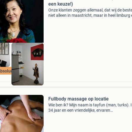
een keuze!)
Onze klanten zeggen allemaal, dat wij de beste 
niet alleen in maastricht, maar in heel limburg
het grensgebied belgië en duitsland (zie de me
dan 100 vijf sterren * * * * * reviews op googl
bsoluut TOP
Fullbody massage op locatie
Wie ben ik? Mijn naam is tayfun (man, turks). 
34 jaar en een vriendelijke, ervaren
ontspanningsmasseur. Al ruim 8 jaar geef ik 
veel plezier ontspanningsmassages op locatie
je last van