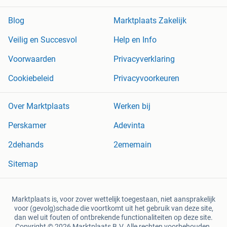
Blog
Marktplaats Zakelijk
Veilig en Succesvol
Help en Info
Voorwaarden
Privacyverklaring
Cookiebeleid
Privacyvoorkeuren
Over Marktplaats
Werken bij
Perskamer
Adevinta
2dehands
2ememain
Sitemap
Marktplaats is, voor zover wettelijk toegestaan, niet aansprakelijk
voor (gevolg)schade die voortkomt uit het gebruik van deze site,
dan wel uit fouten of ontbrekende functionaliteiten op deze site.
Copyright © 2026 Marktplaats B.V. Alle rechten voorbehouden.