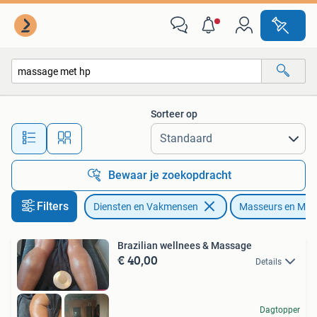
Welzijn | Masseurs en Massagesalons
Sorteer op
Alle afstanden…
Bewaar je zoekopdracht
Filters
Diensten en Vakmensen
Masseurs en Mas
Brazilian wellnees & Massage
€ 40,00
Details
Dagtopper