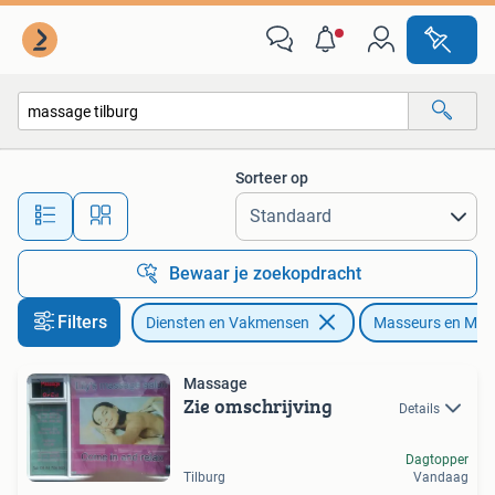
Welzijn | Masseurs en Massagesalons
Sorteer op
Alle afstanden…
Bewaar je zoekopdracht
Filters
Diensten en Vakmensen
Masseurs en Mas
Massage
Zie omschrijving
Details
Dagtopper
Tilburg
Vandaag