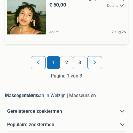
€ 60,00
Details
Joure
2 aug 26
1
2
3
Pagina 1 van 3
masseur man man in Welzijn | Masseurs en Massagesalons
Gerelateerde zoektermen
Populaire zoektermen