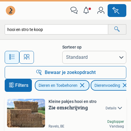
Dierenvoeding
Sorteer op
Alle afstanden…
Bewaar je zoekopdracht
Filters
Dieren en Toebehoren
Dierenvoeding
Kleine pakjes hooi en stro
Zie omschrijving
Details
Dagtopper
Ravels, BE
Vandaag