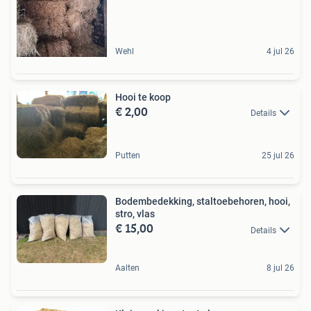
Wehl
4 jul 26
Hooi te koop
€ 2,00
Details
Putten
25 jul 26
Bodembedekking, staltoebehoren, hooi,
stro, vlas
€ 15,00
Details
Aalten
8 jul 26