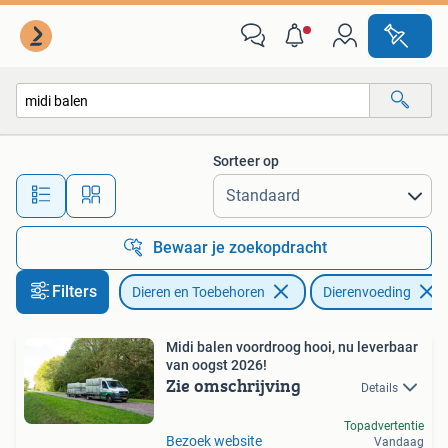
Dierenvoeding
Sorteer op
Alle afstanden…
Bewaar je zoekopdracht
Filters
Dieren en Toebehoren
Dierenvoeding
Midi balen voordroog hooi, nu leverbaar
van oogst 2026!
Zie omschrijving
Details
Topadvertentie
Bezoek website
Vandaag