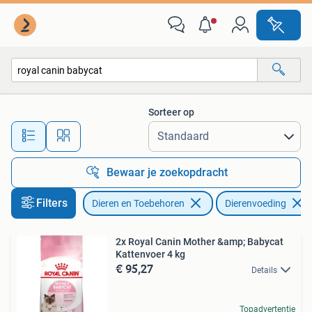
Dierenvoeding
Sorteer op
Alle afstanden…
Bewaar je zoekopdracht
Filters
Dieren en Toebehoren
Dierenvoeding
2x Royal Canin Mother &amp; Babycat
Kattenvoer 4 kg
€ 95,27
Details
Topadvertentie