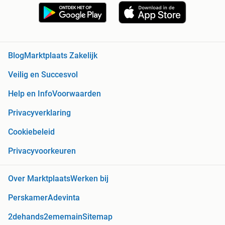
Blog
Marktplaats Zakelijk
Veilig en Succesvol
Help en Info
Voorwaarden
Privacyverklaring
Cookiebeleid
Privacyvoorkeuren
Over Marktplaats
Werken bij
Perskamer
Adevinta
2dehands
2ememain
Sitemap