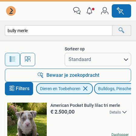
Honden | Bulldogs, Pinschers en Molossers
Sorteer op
Alle afstanden…
Bewaar je zoekopdracht
Filters
Dieren en Toebehoren
Bulldogs, Pinschers
American Pocket Bully lilac tri merle
€ 2.500,00
Details
Dagtopper