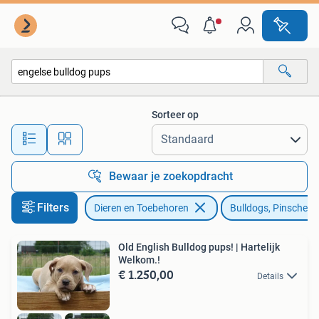
Honden | Bulldogs, Pinschers en Molossers
Sorteer op
Alle afstanden…
Bewaar je zoekopdracht
Filters
Dieren en Toebehoren
Bulldogs, Pinschers
Old English Bulldog pups! | Hartelijk
Welkom.!
€ 1.250,00
Details