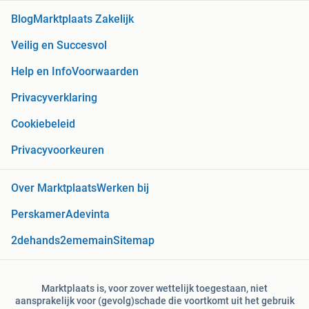
Blog
Marktplaats Zakelijk
Veilig en Succesvol
Help en Info
Voorwaarden
Privacyverklaring
Cookiebeleid
Privacyvoorkeuren
Over Marktplaats
Werken bij
Perskamer
Adevinta
2dehands
2ememain
Sitemap
Marktplaats is, voor zover wettelijk toegestaan, niet
aansprakelijk voor (gevolg)schade die voortkomt uit het gebruik