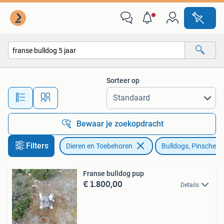
Honden | Bulldogs, Pinschers en Molossers
Sorteer op
Alle afstanden…
Bewaar je zoekopdracht
Filters
Dieren en Toebehoren
Bulldogs, Pinschers
Franse bulldog pup
€ 1.800,00
Details