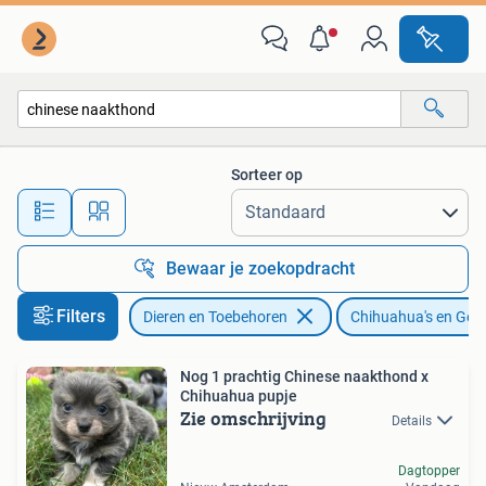
Honden | Chihuahua's en Gezelschapshonden
Sorteer op
Alle afstanden…
Bewaar je zoekopdracht
Filters
Dieren en Toebehoren
Chihuahua's en Ge
Nog 1 prachtig Chinese naakthond x
Chihuahua pupje
Zie omschrijving
Details
Dagtopper