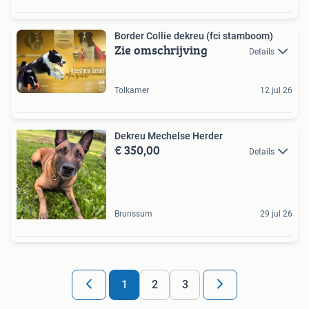
Border Collie dekreu (fci stamboom)
Zie omschrijving
Details
Tolkamer
12 jul 26
Dekreu Mechelse Herder
€ 350,00
Details
Brunssum
29 jul 26
1
2
3