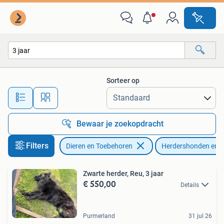
Honden | Herdershonden en Veedrijvers
Sorteer op
Alle afstanden…
Bewaar je zoekopdracht
Filters
Dieren en Toebehoren
Herdershonden en V
Zwarte herder, Reu, 3 jaar
€ 550,00
Details
Purmerland
31 jul 26