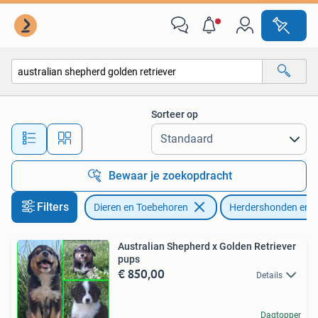
Honden | Herdershonden en Veedrijvers
Sorteer op
Alle afstanden…
Bewaar je zoekopdracht
Filters
Dieren en Toebehoren
Herdershonden en V
Australian Shepherd x Golden Retriever
pups
€ 850,00
Details
Dagtopper