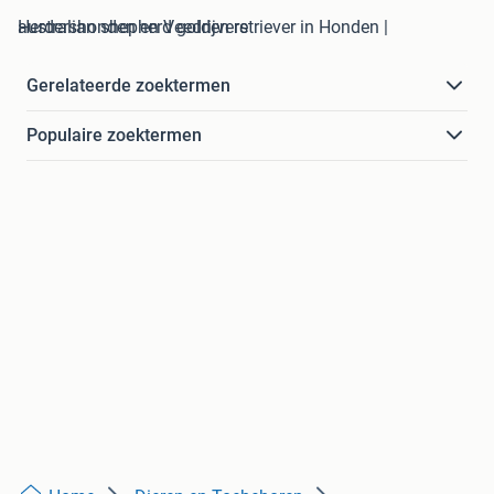
australian shepherd golden retriever in Honden | Herdershonden en Veedrijvers
Gerelateerde zoektermen
Populaire zoektermen