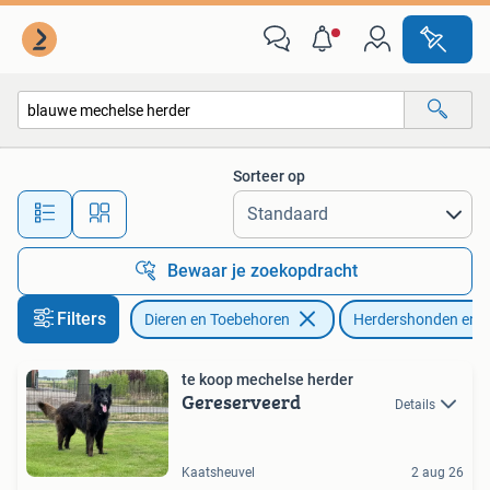
Honden | Herdershonden en Veedrijvers
Sorteer op
Alle afstanden…
Bewaar je zoekopdracht
Filters
Dieren en Toebehoren
Herdershonden en V
te koop mechelse herder
Gereserveerd
Details
Kaatsheuvel
2 aug 26