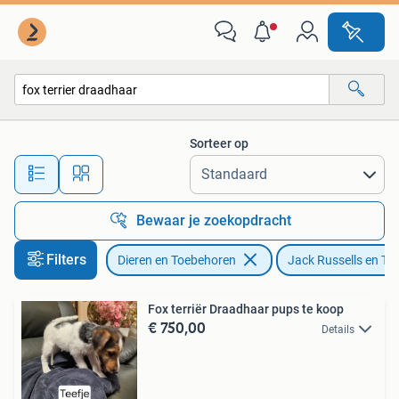
Honden | Jack Russells en Terriërs
Sorteer op
Alle afstanden…
Bewaar je zoekopdracht
Filters
Dieren en Toebehoren
Jack Russells en Ter
Fox terriër Draadhaar pups te koop
€ 750,00
Details