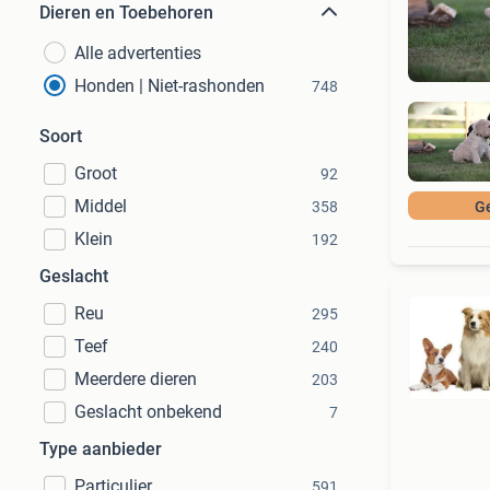
Dieren en Toebehoren
Alle advertenties
Honden | Niet-rashonden
748
Soort
Groot
92
Middel
358
G
Klein
192
Geslacht
Reu
295
Teef
240
Meerdere dieren
203
Geslacht onbekend
7
Type aanbieder
Particulier
591