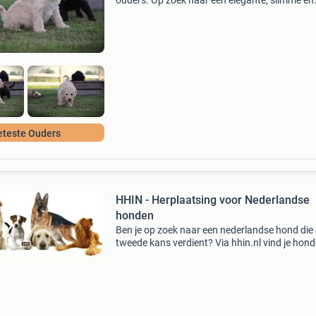
ouders. Op zoek naar een elegante, slimme en
hypoallergene pup? Onze labradoodle pups zi
echte toppers, gefokt met oog voor gezondhei
karakter en
eteste Ouders
HHIN - Herplaatsing voor Nederlandse
honden
Ben je op zoek naar een nederlandse hond die
tweede kans verdient? Via hhin.nl vind je hon
die een nieuw, passend thuis zoeken. Wij zorg
voor duidelijke informatie over hun karakter,
achtergr