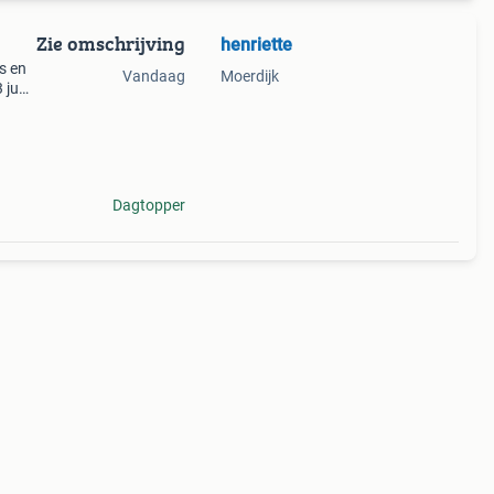
Zie omschrijving
henriette
s en
Vandaag
Moerdijk
 juni
n lab
Dagtopper