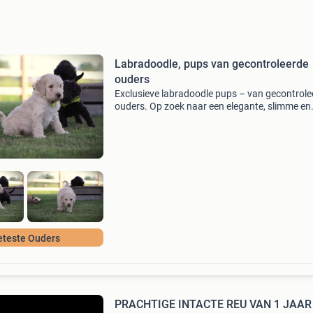
Labradoodle, pups van gecontroleerde
ouders
Exclusieve labradoodle pups – van gecontrole
ouders. Op zoek naar een elegante, slimme en
hypoallergene pup? Onze labradoodle pups zi
echte toppers, gefokt met oog voor gezondhei
karakter en
eteste Ouders
PRACHTIGE INTACTE REU VAN 1 JAAR