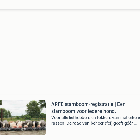
ARFE stamboom-registratie | Een
stamboom voor iedere hond.
Voor alle liefhebbers en fokkers van niet erken
rassen! De raad van beheer (fci) geeft géén
stambomen uit voor pups uit honden van niet-
erkende-rassen. Ook pups, geboren uit twee