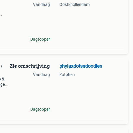
Vandaag
Oostknollendam
 als
g en
Dagtopper
Zie omschrijving
phylaxdotsndoodles
 /
Vandaag
Zutphen
) &
ige
tch
Dagtopper