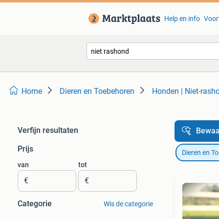
Help en info
Voor
Home
Dieren en Toebehoren
Honden | Niet-rash
Verfijn resultaten
Bewaa
Prijs
Dieren en T
van
tot
€
€
Categorie
Wis de categorie