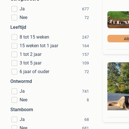
Ja
677
Nee
72
Leeftijd
8 tot 15 weken
247
AR
15 weken tot 1 jaar
164
1 tot 2 jaar
157
3 tot 5 jaar
109
6 jaar of ouder
72
Ontwormd
Ja
741
Nee
8
Stamboom
Ja
68
Nee
681