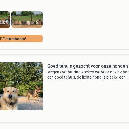
verschillende rasse
FE stamboom!
Goed tehuis gezocht voor onze honden
Wegens verhuizing zoeken we voor onze 2 ho
een goed tehuis, de lichte hond is blacky, een
gecastreerde reu 8 jaar oud, en de donkere ho
furby, een teef 5 jaar oud. Twee echte boerderi
honden