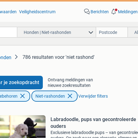
waarden
Veiligheidscentrum
Berichten
Meldingen
Honden | Niet-rashonden
A
786 resultaten
voor 'niet rashond'
onden
Ontvang meldingen van
r je zoekopdracht
nieuwe zoekresultaten
oebehoren
Niet-rashonden
Verwijder filters
Labradoodle, pups van gecontroleerde
ouders
Exclusieve labradoodle pups – van gecontrole