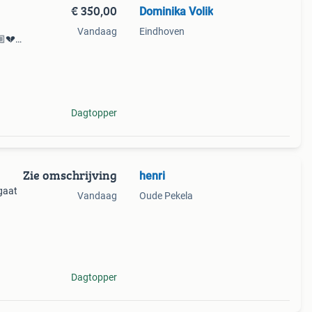
€ 350,00
Dominika Volik
Vandaag
Eindhoven
🏼💔
lijk
iev
Dagtopper
Zie omschrijving
henri
 gaat
Vandaag
Oude Pekela
astiff
o
Dagtopper