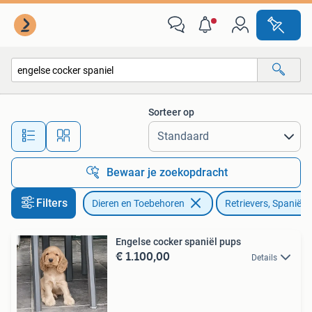
Honden | Retrievers, Spaniëls en Waterhonden
Sorteer op
Alle afstanden…
Bewaar je zoekopdracht
Filters
Dieren en Toebehoren
Retrievers, Spaniël
Engelse cocker spaniël pups
€ 1.100,00
Details