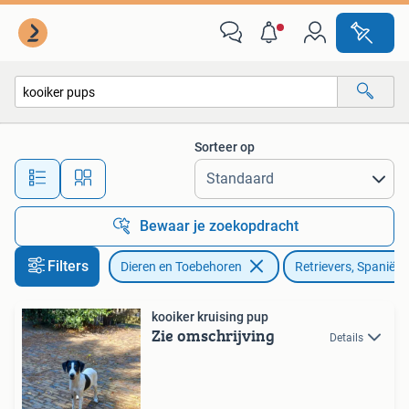
Honden | Retrievers, Spaniëls en Waterhonden
Sorteer op
Alle afstanden…
Bewaar je zoekopdracht
Filters
Dieren en Toebehoren
Retrievers, Spaniël
kooiker kruising pup
Zie omschrijving
Details