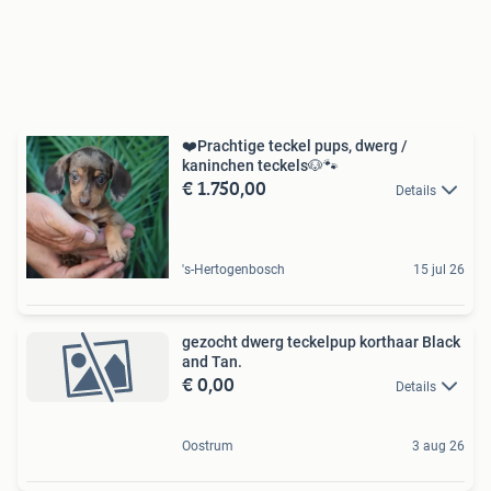
❤️Prachtige teckel pups, dwerg /
kaninchen teckels🐶🐾
€ 1.750,00
Details
's-Hertogenbosch
15 jul 26
gezocht dwerg teckelpup korthaar Black
and Tan.
€ 0,00
Details
Oostrum
3 aug 26