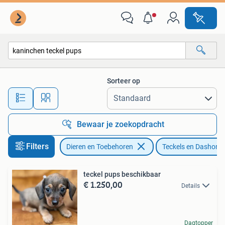
Honden | Teckels en Dashonden
Sorteer op
Alle afstanden…
Bewaar je zoekopdracht
Filters
Dieren en Toebehoren
Teckels en Dashond
teckel pups beschikbaar
€ 1.250,00
Details
Dagtopper