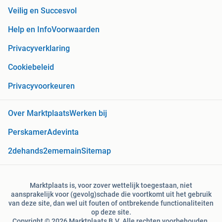
Veilig en Succesvol
Help en Info
Voorwaarden
Privacyverklaring
Cookiebeleid
Privacyvoorkeuren
Over Marktplaats
Werken bij
Perskamer
Adevinta
2dehands
2ememain
Sitemap
Marktplaats is, voor zover wettelijk toegestaan, niet
aansprakelijk voor (gevolg)schade die voortkomt uit het gebruik
van deze site, dan wel uit fouten of ontbrekende functionaliteiten
op deze site.
Copyright © 2026 Marktplaats B.V. Alle rechten voorbehouden.