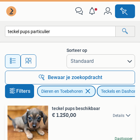
Honden | Teckels en Dashonden
Sorteer op
Alle afstanden…
Bewaar je zoekopdracht
Filters
Dieren en Toebehoren
Teckels en Dashond
teckel pups beschikbaar
€ 1.250,00
Details
Dagtopper