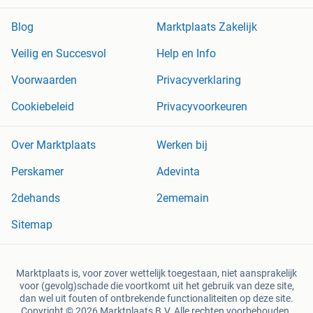
Blog
Marktplaats Zakelijk
Veilig en Succesvol
Help en Info
Voorwaarden
Privacyverklaring
Cookiebeleid
Privacyvoorkeuren
Over Marktplaats
Werken bij
Perskamer
Adevinta
2dehands
2ememain
Sitemap
Marktplaats is, voor zover wettelijk toegestaan, niet aansprakelijk
voor (gevolg)schade die voortkomt uit het gebruik van deze site,
dan wel uit fouten of ontbrekende functionaliteiten op deze site.
Copyright © 2026 Marktplaats B.V. Alle rechten voorbehouden.