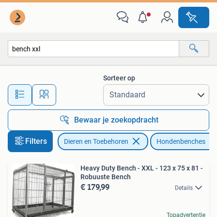
Hondenbenches
Sorteer op
Alle afstanden…
Bewaar je zoekopdracht
Filters
Dieren en Toebehoren
Hondenbenches
Heavy Duty Bench - XXL - 123 x 75 x 81 -
Robuuste Bench
€ 179,99
Details
Topadvertentie