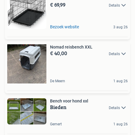
€ 69,99
Details
Bezoek website
3 aug 26
Nomad reisbench XXL
€ 40,00
Details
De Meern
1 aug 26
Bench voor hond xxl
Bieden
Details
Gemert
1 aug 26