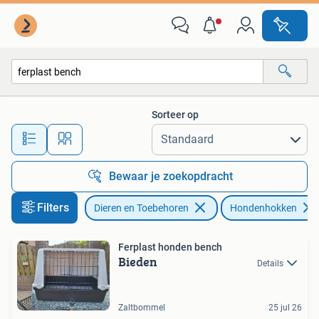
Hondenhokken
Sorteer op
Alle afstanden…
Bewaar je zoekopdracht
Filters
Dieren en Toebehoren
Hondenhokken
Ferplast honden bench
Bieden
Details
Zaltbommel
25 jul 26