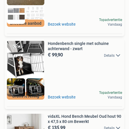
Topadvertentie
Breedste aanbod
Bezoek website
Vandaag
Hondenbench single met schuine
achterwand - zwart
€ 99,90
Details
Topadvertentie
Gratis levering
Bezoek website
Vandaag
vidaXL Hond Bench Meubel Oud hout 90
x 47,5 x 80 cm Bewerkt
€ 135,99
Details