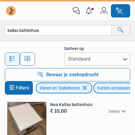
Katten-accessoires
Sorteer op
Alle afstanden…
Bewaar je zoekopdracht
Filters
Dieren en Toebehoren
Katten-accessoires
Ikea Kallax kattenhuis
€ 10,00
Details