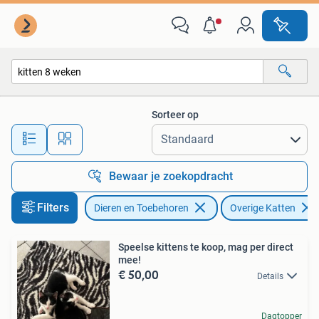
Katten en Kittens | Overige Katten
Sorteer op
Alle afstanden…
Bewaar je zoekopdracht
Filters
Dieren en Toebehoren
Overige Katten
Speelse kittens te koop, mag per direct
mee!
€ 50,00
Details
Dagtopper