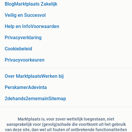
Blog
Marktplaats Zakelijk
Veilig en Succesvol
Help en Info
Voorwaarden
Privacyverklaring
Cookiebeleid
Privacyvoorkeuren
Over Marktplaats
Werken bij
Perskamer
Adevinta
2dehands
2ememain
Sitemap
Marktplaats is, voor zover wettelijk toegestaan, niet
aansprakelijk voor (gevolg)schade die voortkomt uit het gebruik
van deze site, dan wel uit fouten of ontbrekende functionaliteiten